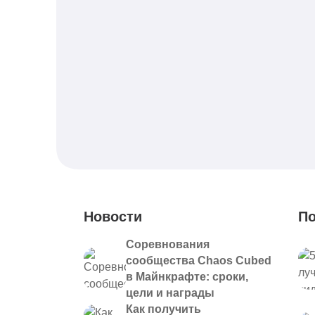
Новости
По
Соревнования
сообщества Chaos Cubed
в Майнкрафте: сроки,
цели и награды
Как получить