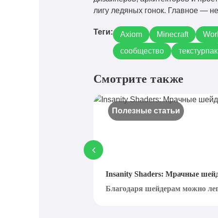
лигу ледяных гонок. Главное — не
Теги:
Axiom
Minecraft
Wor
сообщество
текстурпак
Смотрите также
Полезные статьи
Insanity Shaders: Мрачные шей
Благодаря шейдерам можно легк