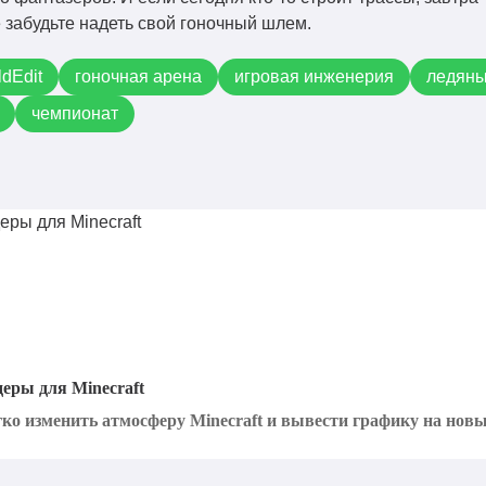
 забудьте надеть свой гоночный шлем.
ldEdit
гоночная арена
игровая инженерия
ледяны
чемпионат
деры для Minecraft
о изменить атмосферу Minecraft и вывести графику на новый