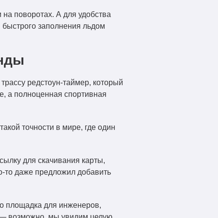
 на поворотах. А для удобства
я быстрого заполнения льдом
унды
в трассу редстоун-таймер, который
ие, а полноценная спортивная
такой точности в мире, где один
ссылку для скачивания карты,
то-то даже предложил добавить
Это площадка для инженеров,
а — возможно, мы увидим целую