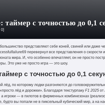
е: таймер с точностью до 0,1 
:
0
]
», большинство представляют себе коней, свиней или даже 
cessfulfailure69 перевернул все представления о скорости 
оната мира. И, что особенно впечатляет, он не просто пост
ры. Это уже не просто игра — это шоу.
 таймер с точностью до 0,1 сек
 лёд, по которому лодки разгоняются до головокружитель
 «просто лёд и дорожки». Благодаря текстурпаку
F1 2025
от 
, а игроки — в пилотов в фирменных комбинезонах (реали
, будто вы попали не в пиксельный кубический мир, а на н