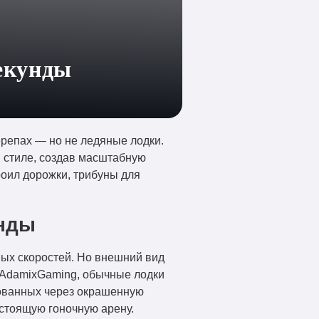
секунды
черепах — но не ледяные лодки.
и стиле, создав масштабную
роил дорожки, трибуны для
унды
ных скоростей. Но внешний вид
AdamixGaming, обычные лодки
зованных через окрашенную
астоящую гоночную арену.