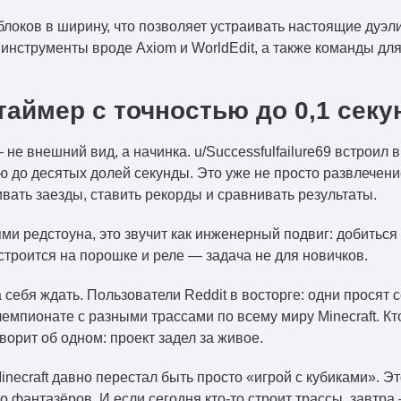
локов в ширину, что позволяет устраивать настоящие дуэли
 инструменты вроде Axiom и WorldEdit, а также команды дл
 таймер с точностью до 0,1 сек
не внешний вид, а начинка. u/Successfulfailure69 встроил 
ью до десятых долей секунды. Это уже не просто развлечен
вать заезды, ставить рекорды и сравнивать результаты.
ями редстоуна, это звучит как инженерный подвиг: добиться 
 строится на порошке и реле — задача не для новичков.
себя ждать. Пользователи Reddit в восторге: одни просят 
емпионате с разными трассами по всему миру Minecraft. К
ворит об одном: проект задел за живое.
Minecraft давно перестал быть просто «игрой с кубиками». 
о фантазёров. И если сегодня кто-то строит трассы, завтр