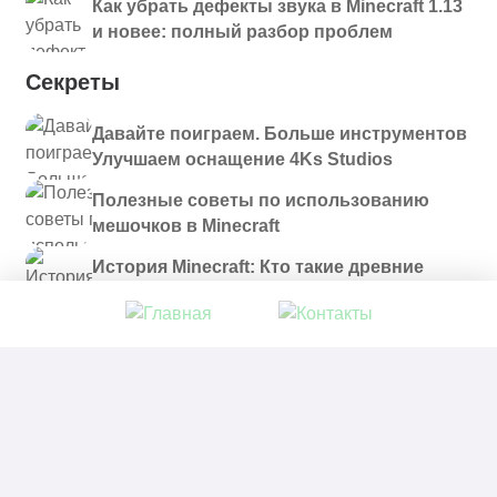
Как убрать дефекты звука в Minecraft 1.13
и новее: полный разбор проблем
Секреты
Давайте поиграем. Больше инструментов
Улучшаем оснащение 4Ks Studios
Полезные советы по использованию
мешочков в Minecraft
История Minecraft: Кто такие древние
строители и куда они пропали?
© 2021 - 2026. Все материалы, размещенные на
сайте и доступные для скачивания, предоставляются
в ознакомительных целях.
Политика в отношении обработки персональных
данных
|
Правообладателям
|
Контакты