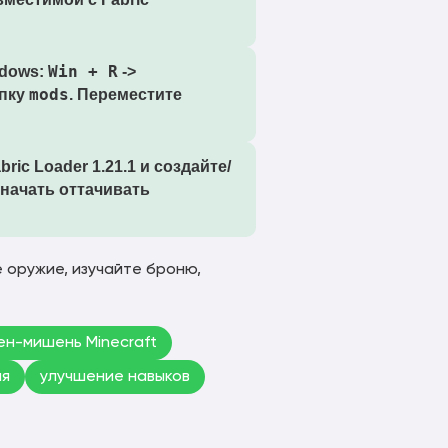
Win + R
ndows:
->
mods
апку
. Переместите
bric Loader 1.21.1
и создайте/
 начать оттачивать
 оружие, изучайте броню,
ен-мишень Minecraft
ия
улучшение навыков