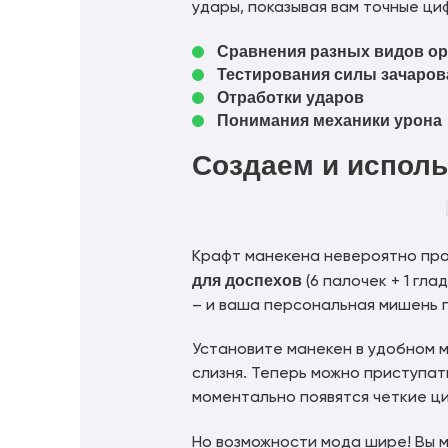
удары, показывая вам точные ци
Сравнения разных видов ору
Тестирования силы зачарован
Отработки ударов
Понимания механики урона
Создаем и испол
Крафт манекена невероятно прос
для доспехов
(6 палочек + 1 гла
– и ваша персональная мишень г
Установите манекен в удобном м
слизня. Теперь можно приступа
моментально появятся четкие ц
Но возможности мода шире! Вы