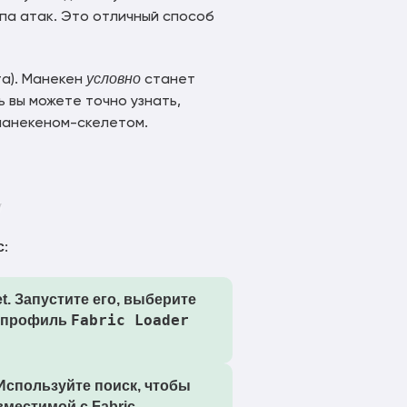
па атак. Это отличный способ
условно
та). Манекен
станет
 вы можете точно узнать,
манекеном-скелетом.
c
:
. Запустите его, выберите
Fabric Loader
й профиль
 Используйте поиск, чтобы
овместимой с
Fabric