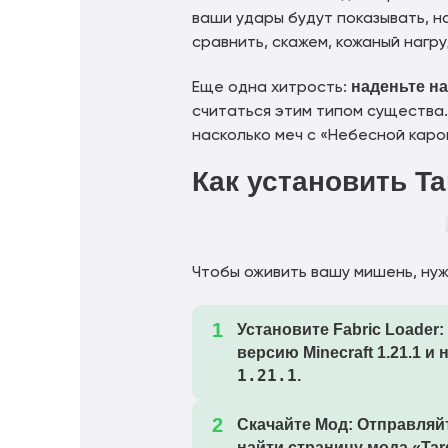
ваши удары будут показывать, 
сравнить, скажем, кожаный нагру
наденьте н
Еще одна хитрость:
считаться этим типом существа.
насколько меч с «Небесной кар
Как установить T
Чтобы оживить вашу мишень, ну
Установите Fabric Loader:
версию Minecraft
1.21.1
и 
1.21.1
.
Скачайте Мод:
Отправляй
найти страницу мода
«Ta