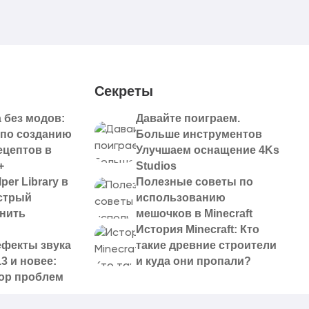
Секреты
 без модов:
Давайте поиграем.
 по созданию
Больше инструментов
ецептов в
Улучшаем оснащение 4Ks
+
Studios
per Library в
Полезные советы по
ыстрый
использованию
анить
мешочков в Minecraft
История Minecraft: Кто
ефекты звука
такие древние строители
13 и новее:
и куда они пропали?
ор проблем