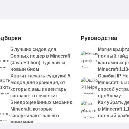
дборки
Руководства
5 лучших сидов для
Магия крафта
Серных пещер в Minecraft
полный гайд
(Java Edition). Где найти
кастомных р
новый биом
Minecraft 1.13
Хватит таскать сундуки! 5
Ошибка IP Hel
модов для хранения, от
Minecraft: б
которых ваш инвентарь
способ устр
заплачет от счастья
проблему
5 недооценённых механик
Как убрать д
Minecraft, которые
в Minecraft 1.
заслуживают вашего
полный разб
внимания