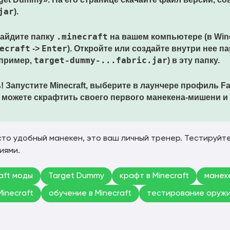
jar
).
.minecraft
айдите папку
на вашем компьютере (в Wi
ecraft
Enter
->
). Откройте или создайте внутри нее п
target-dummy-...fabric.jar
апример,
) в эту папку.
!
Запустите Minecraft, выберите в лаунчере профиль
Fa
ы можете скрафтить своего первого манекена-мишени и
сто удобный манекен, это ваш личный тренер. Тестируйте
иями.
aft моды
Target Dummy
крафт в Minecraft
манек
Minecraft
обучение в Minecraft
тестирование оруж