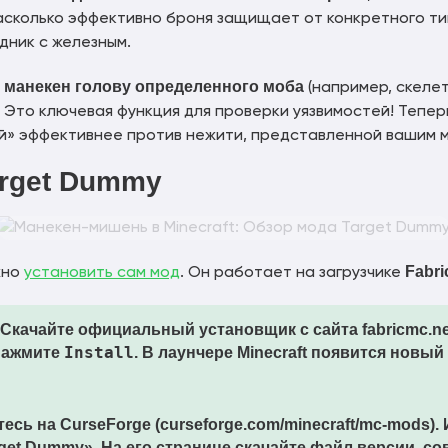
насколько эффективно броня защищает от конкретного ти
дник с железным.
а манекен голову определенного моба
(например, скеле
 Это ключевая функция для проверки уязвимостей! Теперь
ой» эффективнее против нежити, представленной вашим 
arget Dummy
Fabri
жно
установить сам мод
. Он работает на загрузчике
Скачайте официальный установщик с сайта fabricmc.net
Install
нажмите
. В лаунчере Minecraft появится новы
тесь на
CurseForge
(curseforge.com/minecraft/mc-mods).
rget Dummy»
. На его странице скачайте файл версии, с