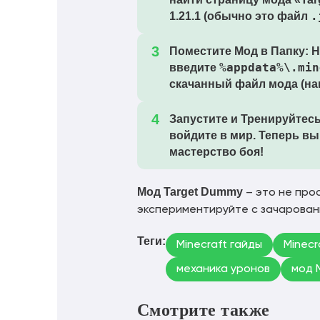
.
1.21.1
(обычно это файл
Поместите Мод в Папку:
Н
%appdata%\.min
введите
скачанный файл мода (н
Запустите и Тренируйтесь
войдите в мир. Теперь в
мастерство боя!
Мод Target Dummy
– это не про
экспериментируйте с зачарован
Теги:
Minecraft гайды
Minecr
механика уронов
мод 
Смотрите также