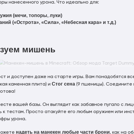
фры нанесенного урона. Что идеально для:
жия (мечи, топоры, луки)
ий («Острота», «Сила», «Небесная кара» и т.д.)
ьзуем мишень
т и доступен даже на старте игры. Вам понадобятся вс
Стог сена
дкая каменная плита) и
(9 пшеницы). Соедините
отова!
есте вашей базы. Он выглядит как забавное пугало с л
ть к тестам. Просто атакуйте его любым оружием или ин
ифры урона.
надеть на манекен любые части брони
 можете
, как на 