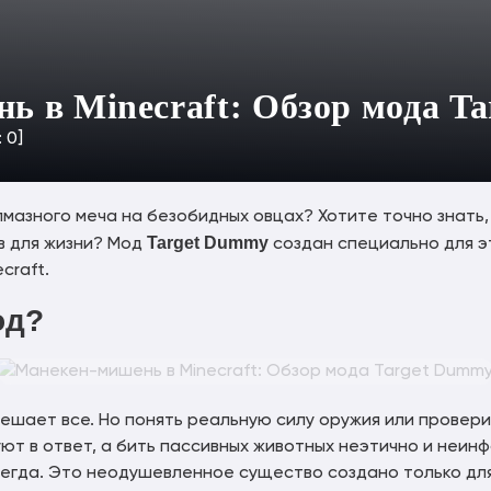
ь в Minecraft: Обзор мода T
:
0
]
лмазного меча на безобидных овцах? Хотите точно знать
Target Dummy
в для жизни? Мод
создан специально для э
craft.
од?
 решает все. Но понять реальную силу оружия или провер
ют в ответ, а бить пассивных животных неэтично и неи
егда. Это неодушевленное существо создано только для