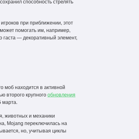
сохранил способность стрелять
 игроков при приближении, этот
 может помогать им, например,
го гаста — декоративный элемент,
то моб находится в активной
тью второго крупного
обновления
5 марта.
я, животных и механики
на, Mojang переключилась на
ывается, но, учитывая циклы