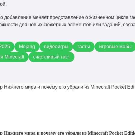
ой.
го добавление меняет представление о жизненном цикле гас
ожности для новых сюжетных элементов или заданий, связ
 2025
Mojang
видеоигры
гасты
игровые мобы
я Minecraft
счастливый гаст
р Нижнего мира и почему его убрали из Minecraft Pocket Editi