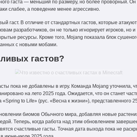
ого гаста — меньший по размеру, но более проворный. Он 
аки слабее, а поведение менее агрессивно.
й гаст. В отличие от стандартных гастов, которые атакуют
вам разработчиков, он не только игнорирует игроков, но и
скрытые ресурсы. Кроме того, Mojang показала блок сушено
занных с новыми мобами.
тливых гастов?
сты пока не добавлены в игру. Команда Mojang уточнила, ч
анировано на лето 2025 года. Ожидается, что он станет час
«Spring to Life» (рус. «Весна к жизни»), представленного 2
 обновлении биомов Обычного мира, добавляя новые растени
дой. Теперь, когда работа над этим обновлением заверше
ятся счастливые гасты. Точная дата выхода пока не раскр
 в июне-июле 2025 года.