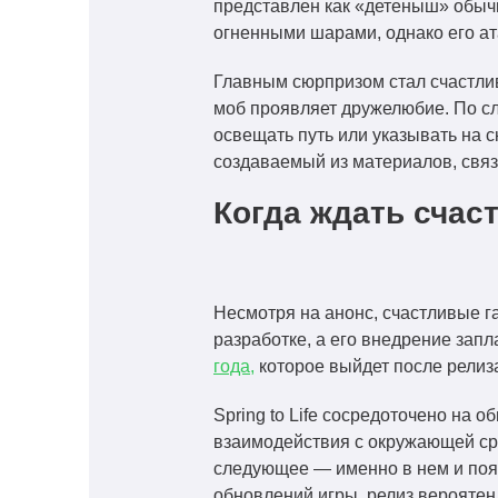
представлен как «детеныш» обычн
огненными шарами, однако его ат
Главным сюрпризом стал счастливы
моб проявляет дружелюбие. По сло
освещать путь или указывать на 
создаваемый из материалов, свя
Когда ждать счас
Несмотря на анонс, счастливые га
разработке, а его внедрение запл
года,
которое выйдет после релиза 
Spring to Life сосредоточено на
взаимодействия с окружающей сре
следующее — именно в нем и появ
обновлений игры, релиз вероятен