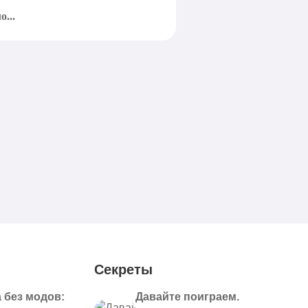
...
Приготовьтесь открыть
Секреты
 без модов:
Давайте поиграем.