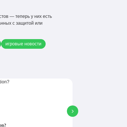
тов — теперь у них есть
анных с защитой или
игровые новости
Новости
on?
В Майнкрафт появится