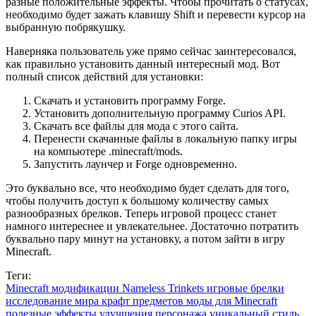
разные положительные эффекты. Чтобы прочитать о статусах,
необходимо будет зажать клавишу Shift и перевести курсор на
выбранную побрякушку.
Наверняка пользователь уже прямо сейчас заинтересовался,
как правильно установить данный интересный мод. Вот
полный список действий для установки:
Скачать и установить программу Forge.
Установить дополнительную программу Curios API.
Скачать все файлы для мода с этого сайта.
Перенести скачанные файлы в локальную папку игры
на компьютере .minecraft/mods.
Запустить лаунчер и Forge одновременно.
Это буквально все, что необходимо будет сделать для того,
чтобы получить доступ к большому количеству самых
разнообразных брелков. Теперь игровой процесс станет
намного интереснее и увлекательнее. Достаточно потратить
буквально пару минут на установку, а потом зайти в игру
Minecraft.
Теги:
Minecraft модификации
Nameless Trinkets
игровые брелки
исследование мира
крафт предметов
моды для Minecraft
полезные эффекты
улучшения персонажа
уникальный стиль