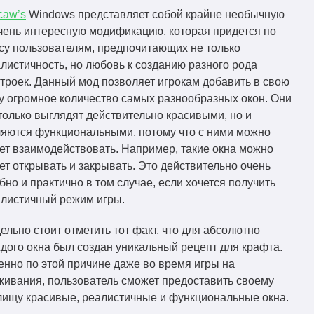
caw’s
Windows представляет собой крайне необычную
mcw-mcwwindows-2.4.2-
1.21.9
Скачать
чень интересную модификацию, которая придется по
mc1.21.9fabric.jar
су пользователям, предпочитающих не только
mcw-mcwwindows-2.4.2-
листичность, но любовь к созданию разного рода
1.21.8
Скачать
mc1.21.8fabric.jar
троек. Данный мод позволяет игрокам добавить в свою
у огромное количество самых разнообразных окон. Они
mcw-mcwwindows-2.4.2-
1.21.7
Скачать
только выглядят действительно красивыми, но и
mc1.21.7fabric.jar
яются функциональными, потому что с ними можно
mcw-mcwwindows-2.4.2-
ет взаимодействовать. Например, такие окна можно
1.21.6
Скачать
mc1.21.6fabric.jar
ет открывать и закрывать. Это действительно очень
бно и практично в том случае, если хочется получить
mcw-mcwwindows-2.4.2-
1.21.5
Скачать
листичный режим игры.
mc1.21.5fabric.jar
mcw-mcwwindows-2.4.2-
ельно стоит отметить тот факт, что для абсолютно
1.21.4
Скачать
mc1.21.4fabric.jar
дого окна был создан уникальный рецепт для крафта.
нно по этой причине даже во время игры на
mcw-mcwwindows-2.4.2-
1.21.3
Скачать
ивания, пользователь сможет предоставить своему
mc1.21.3fabric.jar
ищу красивые, реалистичные и функциональные окна.
mcw-mcwwindows-2.4.2-