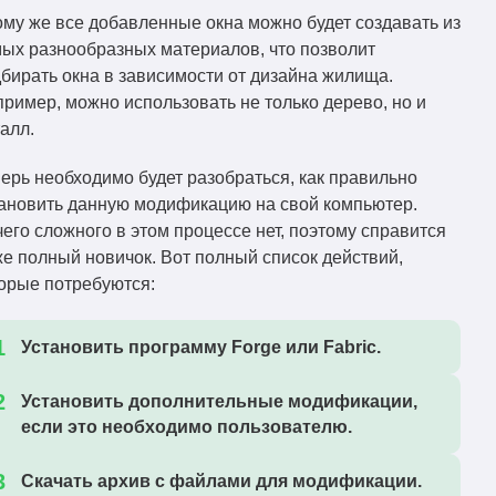
1.21.1
Скачать
mc1.21.1fabric.jar
ому же все добавленные окна можно будет создавать из
ых разнообразных материалов, что позволит
mcw-mcwwindows-2.4.2-
1.21
Скачать
бирать окна в зависимости от дизайна жилища.
mc1.21fabric.jar
ример, можно использовать не только дерево, но и
mcw-mcwwindows-2.4.2-
талл.
1.20.6
Скачать
mc1.20.6fabric.jar
ерь необходимо будет разобраться, как правильно
mcw-mcwwindows-2.4.2-
1.20.4
ановить данную модификацию на свой компьютер.
Скачать
mc1.20.4fabric.jar
его сложного в этом процессе нет, поэтому справится
mcw-mcwwindows-2.4.2-
е полный новичок. Вот полный список действий,
1.20.3
Скачать
mc1.20.3fabric.jar
орые потребуются:
mcw-mcwwindows-2.4.2-
1.20.2
Скачать
Установить программу Forge или Fabric.
mc1.20.2fabric.jar
mcw-mcwwindows-2.4.2-
1.20.1
Установить дополнительные модификации,
Скачать
mc1.20.1fabric.jar
если это необходимо пользователю.
mcw-mcwwindows-2.4.2-
1.20
Скачать
mc1.20fabric.jar
Скачать архив с файлами для модификации.