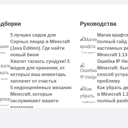
дборки
Руководства
5 лучших сидов для
Магия крафта
Серных пещер в Minecraft
полный гайд
(Java Edition). Где найти
кастомных р
новый биом
Minecraft 1.13
Хватит таскать сундуки! 5
Ошибка IP Hel
модов для хранения, от
Minecraft: б
которых ваш инвентарь
способ устр
заплачет от счастья
проблему
5 недооценённых механик
Как убрать д
Minecraft, которые
в Minecraft 1.
заслуживают вашего
полный разб
внимания