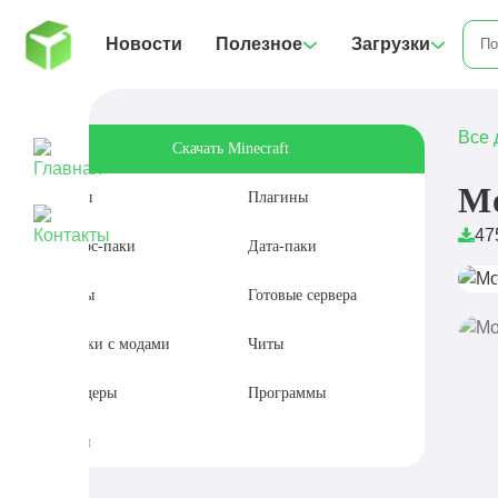
Новости
Полезное
Загрузки
Все 
Скачать Minecraft
Мо
Моды
Плагины
47
Ресурс-паки
Дата-паки
Карты
Готовые сервера
Сборки с модами
Читы
Шейдеры
Программы
Сиды