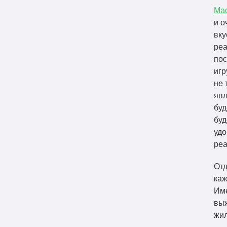
Ma
и о
вку
реа
пос
игр
не 
явл
буд
буд
удо
реа
Отд
каж
Име
выж
жил