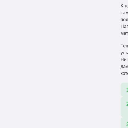
К т
сам
под
Нап
ме
Теп
уст
Нич
даж
кот