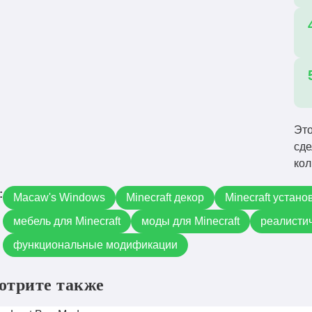
Это
сде
кол
:
Macaw's Windows
Minecraft декор
Minecraft устано
мебель для Minecraft
моды для Minecraft
реалисти
функциональные модификации
отрите также