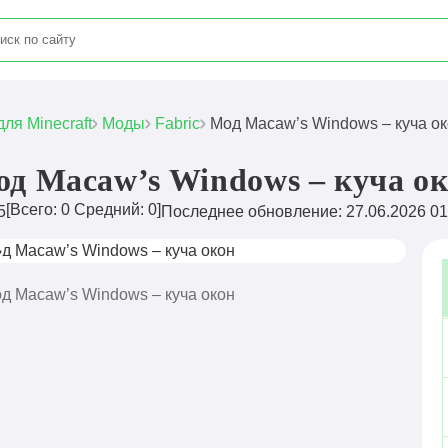
для Minecraft
Моды
Fabric
Мод Macaw’s Windows – куча о
д Macaw’s Windows – куча о
[Всего:
0
Средний:
0
]
5
Последнее обновление: 27.06.2026 01