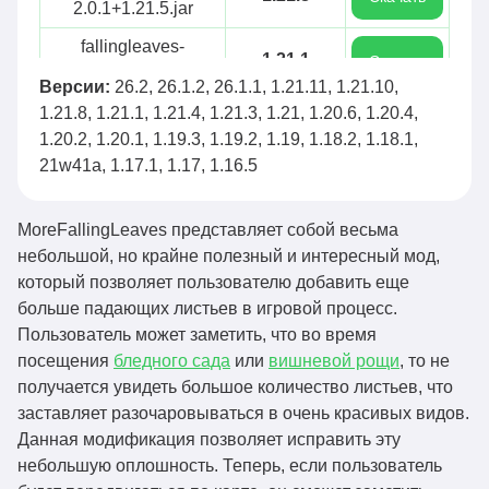
2.0.1+1.21.5.jar
fallingleaves-
1.21.1
Скачать
1.17.1+1.21.1.jar
Версии:
26.2, 26.1.2, 26.1.1, 1.21.11, 1.21.10,
fallingleaves-
1.21.8, 1.21.1, 1.21.4, 1.21.3, 1.21, 1.20.6, 1.20.4,
1.21.8
Скачать
2.0.0+1.21.5.jar
1.20.2, 1.20.1, 1.19.3, 1.19.2, 1.19, 1.18.2, 1.18.1,
21w41a, 1.17.1, 1.17, 1.16.5
fallingleaves-
1.21.4
Скачать
1.17.0+1.21.4.jar
MoreFallingLeaves представляет собой весьма
fallingleaves-
1.21.4
Скачать
небольшой, но крайне полезный и интересный мод,
1.16.7+1.21.4.jar
который позволяет пользователю добавить еще
fallingleaves-
больше падающих листьев в игровой процесс.
1.21.4
Скачать
1.16.6+1.21.4.jar
Пользователь может заметить, что во время
посещения
бледного сада
или
вишневой рощи
, то не
fallingleaves-
1.21.4
Скачать
получается увидеть большое количество листьев, что
1.16.5+1.21.4.jar
заставляет разочаровываться в очень красивых видов.
fallingleaves-
Данная модификация позволяет исправить эту
1.21.1
Скачать
1.16.4+1.21.1.jar
небольшую оплошность. Теперь, если пользователь