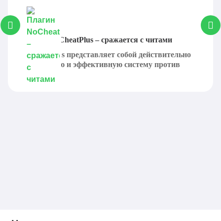
fallingleaves-
1.19.2
Скачать
1.12.3+1.19.2.jar
fallingleaves-
Плагин NoCheatPlus – сражается с читами
1.19.2
Скачать
1.12.2+1.19.2.jar
NoCheatPlus представляет собой действительно
популярную и эффективную систему против
fallingleaves-
читов,...
1.19.2
Скачать
1.12.1+1.19.jar
fallingleaves-
1.19
Скачать
1.12.0+1.19.jar
fallingleaves-
1.18.2
Скачать
1.11.1+1.18.2.jar
fallingleaves-
1.18.2
Скачать
1.11.0+1.18.2.jar
fallingleaves-
1.18.2
Скачать
1.10.0+1.18.2.jar
fallingleaves-
1.18.1
Скачать