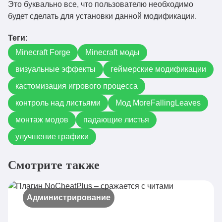
Это буквально все, что пользователю необходимо
1.19.3
Скачать
1.14.5+1.19.3.jar
будет сделать для установки данной модификации.
fallingleaves-
1.19.3
Скачать
Теги:
1.14.4+1.19.3.jar
Minecraft Forge
Minecraft моды
fallingleaves-
1.19.3
Скачать
1.14.3+1.19.3.jar
визуальные эффекты
геймерские модификации
кастомизация игрового процесса
fallingleaves-
1.19.3
Скачать
1.14.2+1.19.3.jar
контроль над листьями
Мод MoreFallingLeaves
fallingleaves-
монтаж модов
падающие листья
1.19.3
Скачать
1.14.1+1.19.3.jar
улучшение графики
fallingleaves-
1.19.3
Скачать
1.14.0+1.19.3.jar
Смотрите также
fallingleaves-
1.19.2
Скачать
1.13.0+1.19.2.jar
Администрирование
fallingleaves-
1.19.2
Скачать
1.12.4+1.19.2.jar