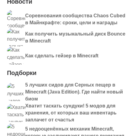
Новости
1.9.0+1.18.1.jar
fallingleaves-
Соревнования сообщества Chaos Cubed
1.18.1
Скачать
1.8.1+1.18.1.jar
в Майнкрафте: сроки, цели и награды
fallingleaves-
Как получить музыкальный диск Bounce
1.18.1
Скачать
1.8.0+1.18.jar
в Minecraft
fallingleaves-
21w41a
Скачать
Как сделать гейзер в Minecraft
1.7.4+1.17.1.jar
fallingleaves-
1.17.1
Скачать
Подборки
1.7.3+1.17.1.jar
5 лучших сидов для Серных пещер в
fallingleaves-
1.17.1
Скачать
Minecraft (Java Edition). Где найти новый
1.7.2+1.17.jar
биом
fallingleaves-
Хватит таскать сундуки! 5 модов для
1.17
Скачать
1.7.0+1.17.jar
хранения, от которых ваш инвентарь
заплачет от счастья
fallingleaves-
1.16.5
Скачать
1.6.0+1.16.5.jar
5 недооценённых механик Minecraft,
которые заслуживают вашего внимания