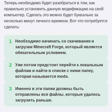
Теперь необходимо будет разобраться в том, как
fallingleaves-
правильно установить данную модификацию на свой
1.20.4
Скачать
1.15.6+1.20.1.jar
компьютер. Сделать это можно будет буквально за
несколько минут личного времени. Вот что потребуется
fallingleaves-
1.20.4
Скачать
сделать:
1.15.5+1.20.1.jar
fallingleaves-
1.20.4
Скачать
Необходимо начинать со скачивания и
1.15.4+1.20.1.jar
загрузки Minecraft Forge, который является
fallingleaves-
обязательным условием.
1.20.2
Скачать
1.15.3+1.20.1.jar
Уже потом предстоит перейти к локальным
fallingleaves-
1.20.1
Скачать
файлам и найти в списке с ними папку,
1.15.2+1.20.1.jar
которая называется mods.
fallingleaves-
1.20.1
Скачать
1.15.1+1.20.1.jar
Именно в эти папки должны быть
отправлены все файлы, которые удалось
fallingleaves-
1.20.1
Скачать
загрузить раньше.
1.15.0+1.19.4.jar
fallingleaves-