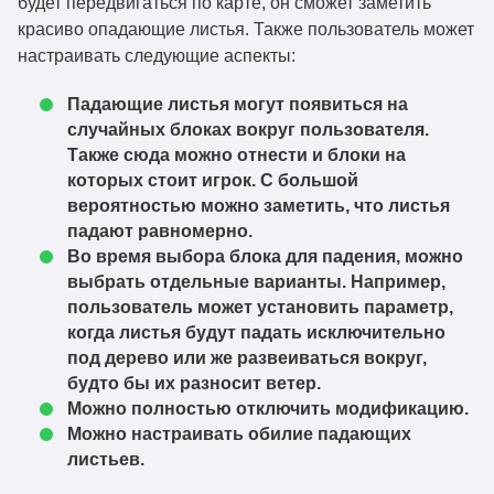
будет передвигаться по карте, он сможет заметить
fallingleaves-
1.21.3
Скачать
красиво опадающие листья. Также пользователь может
1.16.4+1.21.2.jar
настраивать следующие аспекты:
fallingleaves-
1.21.3
Скачать
1.16.3+1.21.2.jar
Падающие листья могут появиться на
случайных блоках вокруг пользователя.
fallingleaves-
1.21.1
Скачать
Также сюда можно отнести и блоки на
1.16.2+1.21.jar
которых стоит игрок. С большой
fallingleaves-
вероятностью можно заметить, что листья
1.21
Скачать
1.16.1+1.21.jar
падают равномерно.
Во время выбора блока для падения, можно
fallingleaves-
выбрать отдельные варианты. Например,
1.21
Скачать
1.16.0+1.21.jar
пользователь может установить параметр,
когда листья будут падать исключительно
fallingleaves-
1.20.6
Скачать
под дерево или же развеиваться вокруг,
1.15.9+1.20.5.jar
будто бы их разносит ветер.
fallingleaves-
Можно полностью отключить модификацию.
1.20.6
Скачать
1.15.8+1.20.5.jar
Можно настраивать обилие падающих
листьев.
fallingleaves-
1.20.6
Скачать
1.15.7+1.20.5.jar