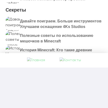
Секреты
Давайте поиграем. Больше инструментов
Улучшаем оснащение 4Ks Studios
Полезные советы по использованию
мешочков в Minecraft
История Minecraft: Кто такие древние
строители и куда они пропали?
© 2021 - 2026. Все материалы, размещенные на
сайте и доступные для скачивания, предоставляются
в ознакомительных целях.
Политика в отношении обработки персональных
данных
|
Правообладателям
|
Контакты