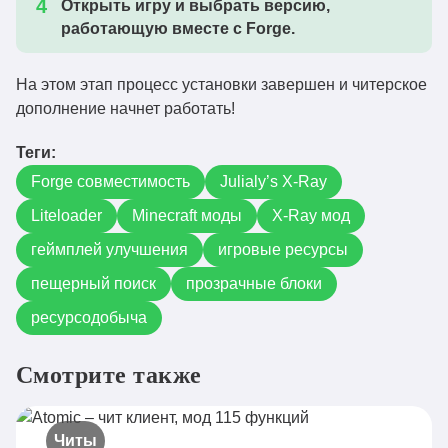
Открыть игру и выбрать версию,
работающую вместе с Forge.
На этом этап процесс установки завершен и читерское
дополнение начнет работать!
Теги:
Forge совместимость
Julialy’s X-Ray
Liteloader
Minecraft моды
X-Ray мод
геймплей улучшения
игровые ресурсы
пещерный поиск
прозрачные блоки
ресурсодобыча
Смотрите также
Читы