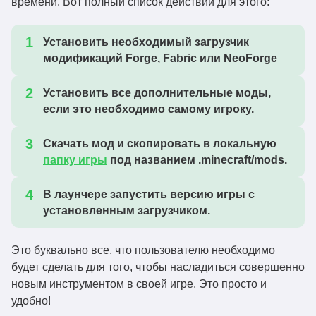
времени. Вот полный список действий для этого:
woolplates-1.20.2-
1.20.2
Скачать
1.2.1.jar
Установить необходимый загрузчик
модификаций Forge, Fabric или NeoForge
woolplates-1.20.1-
1.20.1
Скачать
1.2.1.jar
Установить все дополнительные моды,
woolplates-1.19.4-
если это необходимо самому игроку.
1.19.4
Скачать
1.2.1.jar
Скачать мод и скопировать в локальную
woolplates-1.19.3-
1.19.3
Скачать
папку игры
под названием .minecraft/mods.
1.2.1.jar
woolplates-1.19.2-
В лаунчере запустить версию игры с
1.19.2
Скачать
1.2.1.jar
установленным загрузчиком.
woolplates-1.18.2-
1.18.2
Скачать
1.2.1.jar
Это буквально все, что пользователю необходимо
будет сделать для того, чтобы насладиться совершенно
woolplates-1.17.1-
1.17.1
Скачать
новым инструментом в своей игре. Это просто и
v1.2.1.jar
удобно!
woolplates-1.16.5-