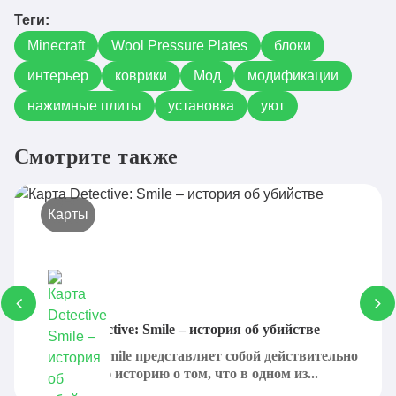
1.16.5
Скачать
v1.2.1.jar
Теги:
Minecraft
woolplates-1.15.2-
Wool Pressure Plates
блоки
1.15.2
Скачать
v1.2.1.jar
интерьер
коврики
Мод
модификации
woolplates-1.14.4-
нажимные плиты
установка
уют
1.14.4
Скачать
v1.2.1.jar
woolplates-1.13.2-
Смотрите также
1.13.2
Скачать
v1.1.jar
woolplates-1.12.2-
1.12.2
Карты
Скачать
v1.2.jar
Карта Detective: Smile – история об убийстве
Detective: Smile представляет собой действительно
интересную историю о том, что в одном из...