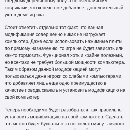
твердому деревянному полу, а по очень мягким
woolplates-1.21-
1.21.1
Скачать
ковриками, что конечно же добавляет дополнительный
1.4.1.jar
уют в доме игрока.
woolplates-1.21-1.4.jar
1.21
Скачать
Стоит отметить отдельно тот факт, что данная
модификация совершенно никак не нагружает
woolplates-1.20.6-
1.20.6
Скачать
компьютер. Даже если использовать нажимные плиты
1.4.jar
по прямому назначению, то игра не будет зависать или
woolplates-1.20.4-
как-то тормозить. Функционал хоть и крайне полезный,
1.20.4
Скачать
1.3.jar
но все-таки не требует большой мощности компьютера.
Таким образом данной модификацией могут
woolplates-1.20.1-
1.20.1
Скачать
пользоваться даже игроки со слабыми компьютерами,
1.3.jar
что добавляет лишь еще одно преимущество в
woolplates-1.19.4-
качестве повода скачать и установить модификацию на
1.19.4
Скачать
1.3.jar
свой компьютер.
woolplates-1.20.4-
1.20.4
Скачать
Теперь необходимо будет разобраться, как правильно
1.2.2.jar
установить модификацию на свой компьютер. Сделать
woolplates-1.20.2-
это можно будет буквально за несколько минут личного
1.20.2
Скачать
1.2.2.jar