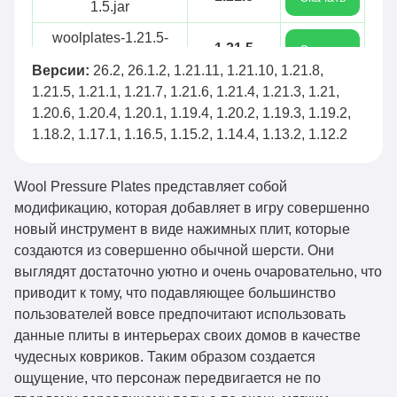
1.5.jar
woolplates-1.21.5-
1.21.5
Скачать
1.5.jar
Версии:
26.2, 26.1.2, 1.21.11, 1.21.10, 1.21.8,
woolplates-1.21.1-
1.21.5, 1.21.1, 1.21.7, 1.21.6, 1.21.4, 1.21.3, 1.21,
1.21.1
Скачать
1.5.jar
1.20.6, 1.20.4, 1.20.1, 1.19.4, 1.20.2, 1.19.3, 1.19.2,
1.18.2, 1.17.1, 1.16.5, 1.15.2, 1.14.4, 1.13.2, 1.12.2
woolplates-1.21.5-
1.21.7
Скачать
1.4.3.jar
Wool Pressure Plates представляет собой
woolplates-1.21.5-
1.21.6
Скачать
модификацию, которая добавляет в игру совершенно
1.4.2.jar
новый инструмент в виде нажимных плит, которые
woolplates-1.21.4-
создаются из совершенно обычной шерсти. Они
1.21.4
Скачать
1.4.2.jar
выглядят достаточно уютно и очень очаровательно, что
приводит к тому, что подавляющее большинство
woolplates-1.21.3-
1.21.3
Скачать
пользователей вовсе предпочитают использовать
1.4.2.jar
данные плиты в интерьерах своих домов в качестве
woolplates-1.21.3-
чудесных ковриков. Таким образом создается
1.21.3
Скачать
1.4.1.jar
ощущение, что персонаж передвигается не по