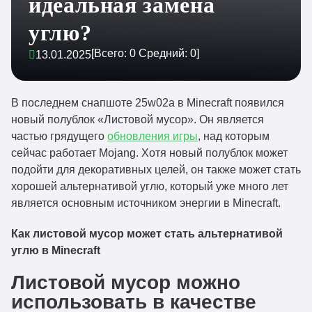
идеальная замена
углю?
[Всего:
0
Средний:
0
]
13.01.2025
В последнем снапшоте 25w02a в Minecraft появился
новый полублок «Листовой мусор». Он является
частью грядущего
обновления игры
, над которым
сейчас работает Mojang. Хотя новый полублок может
подойти для декоративных целей, он также может стать
хорошей альтернативой углю, который уже много лет
является основным источником энергии в Minecraft.
Как листовой мусор может стать альтернативой
углю в Minecraft
Листовой мусор можно
использовать в качестве