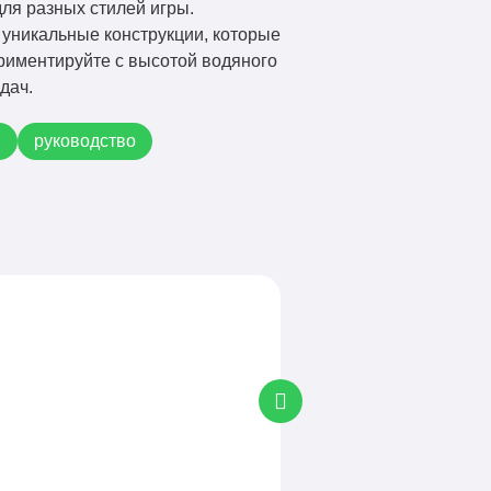
ля разных стилей игры.
 уникальные конструкции, которые
ериментируйте с высотой водяного
дач.
ы
руководство
Полезные статьи
Искусство страха в ку
..
Minecraft - это не тол