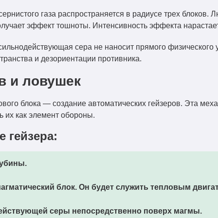
ернистого газа распространяется в радиусе трех блоков. Л
получает эффект тошноты. Интенсивность эффекта нарастае
 сильнодействующая сера не наносит прямого физического у
странства и дезориентации противника.
в и ловушек
ого блока — создание автоматических гейзеров. Эта механ
ь их как элемент обороны.
е гейзера:
убины.
магматический блок. Он будет служить тепловым двига
ействующей серы
непосредственно поверх магмы.