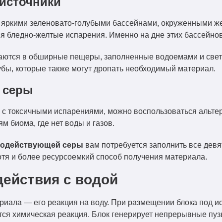
 источники
 яркими зеленовато-голубыми бассейнами, окруженными же
я бледно-желтые испарения. Именно на дне этих бассейно
щаются в обширные пещеры, заполненные водоемами и све
бы, которые также могут дропать необходимый материал.
 серы
та с токсичными испарениями, можно воспользоваться альт
м биома, где нет воды и газов.
нодействующей серы
вам потребуется заполнить все девя
отя и более ресурсоемкий способ получения материала.
ействия с водой
риала — его реакция на воду. При размещении блока под ис
тся химическая реакция. Блок генерирует непрерывные пузы