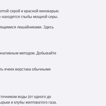
лтой серой и красной киноварью.
в находятся глыбы мощной серы.
тящимися лишайниками. Здесь
ернативным методом. Добывайте
ть ячеек верстака обычными
точником воды (от одного до
рьки и клубы желтоватого газа.