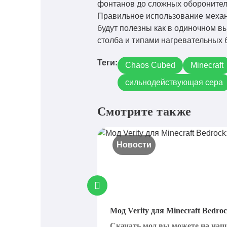
фонтанов до сложных оборонитель
Правильное использование механи
будут полезны как в одиночном в
столба и типами нагревательных 
Теги:
Chaos Cubed
Minecraft
сильнодействующая сера
Смотрите также
Новости
Мод Verity для Minecraft Bedro
Скачать мод вы можете на нашем