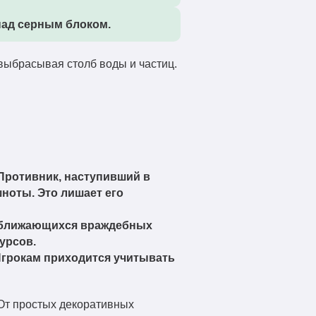
над серным блоком.
выбрасывая столб воды и частиц.
Противник, наступивший в
ноты. Это лишает его
иближающихся враждебных
урсов.
 Игрокам приходится учитывать
От простых декоративных