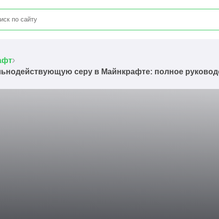
афт
льнодействующую серу в Майнкрафте: полное руковод