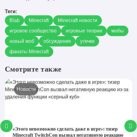
Теги:
Blab
Minecraft
Minecraft новости
игровое сообщество
игровые теории
мобы
новый моб
обсуждения
утечки
фанаты Minecraft
Смотрите также
Новости
«Этого невозможно сделать даже в игре»: тизер
Minecraft TwitchCon вызвал негативную реакцию