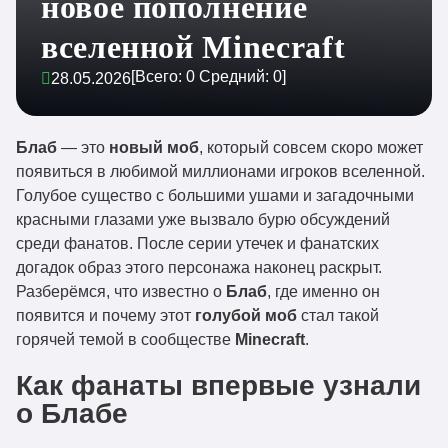
новое пополнение
вселенной Minecraft
[Всего:
0
Средний:
0
]
28.05.2026
Блаб
— это
новый моб
, который совсем скоро может
появиться в любимой миллионами игроков вселенной.
Голубое существо с большими ушами и загадочными
красными глазами уже вызвало бурю обсуждений
среди фанатов. После серии утечек и фанатских
догадок образ этого персонажа наконец раскрыт.
Разберёмся, что известно о
Блаб
, где именно он
появится и почему этот
голубой моб
стал такой
горячей темой в сообществе
Minecraft
.
Как фанаты впервые узнали
о Блабе