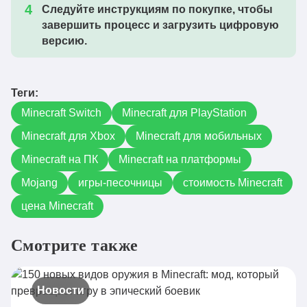
Следуйте инструкциям по покупке, чтобы
завершить процесс и загрузить цифровую
версию.
Теги:
Minecraft Switch
Minecraft для PlayStation
Minecraft для Xbox
Minecraft для мобильных
Minecraft на ПК
Minecraft на платформы
Mojang
игры-песочницы
стоимость Minecraft
цена Minecraft
Смотрите также
Новости