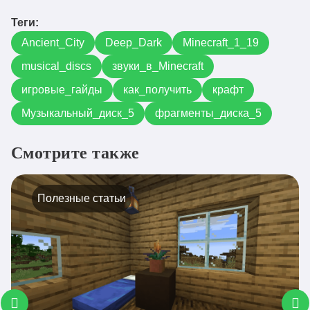
Теги:
Ancient_City
Deep_Dark
Minecraft_1_19
musical_discs
звуки_в_Minecraft
игровые_гайды
как_получить
крафт
Музыкальный_диск_5
фрагменты_диска_5
Смотрите также
Полезные статьи