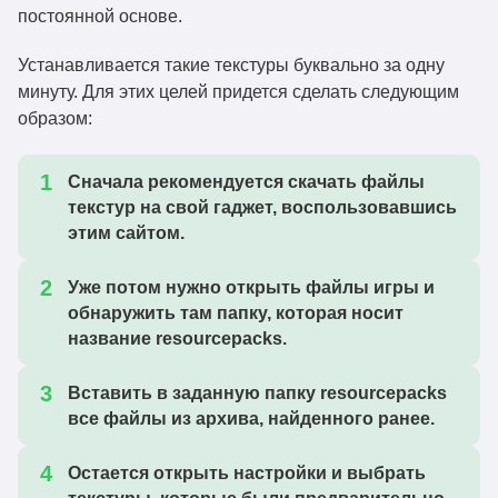
Dramatic Skys Demo 1.5.3.20.zip
1.20.6
Скачат
постоянной основе.
Устанавливается такие текстуры буквально за одну
Dramatic Skys Demo 1.5.3.19.zip
1.20.4
Скачат
минуту. Для этих целей придется сделать следующим
образом:
Dramatic Skys Demo 1.5.3.18.zip
1.20.4
Скачат
Сначала рекомендуется скачать файлы
Dramatic Skys Demo 1.5.3.17.zip
1.20.4
Скачат
текстур на свой гаджет, воспользовавшись
этим сайтом.
Dramatic Skys Demo 1.5.3.16.zip
1.20.4
Скачат
Уже потом нужно открыть файлы игры и
Dramatic Skys Demo 1.5.3.15.zip
обнаружить там папку, которая носит
1.20.4
Скачат
название resourcepacks.
Dramatic Skys Demo 1.5.3.14.zip
1.20.4
Скачат
Вставить в заданную папку resourcepacks
все файлы из архива, найденного ранее.
Dramatic Skys Demo 1.5.3.13.zip
1.20.2
Скачат
Остается открыть настройки и выбрать
Dramatic Skys Demo 1.5.3.12.zip
1.20.1