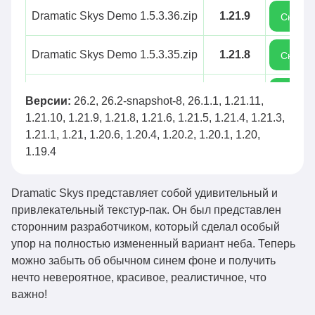
Dramatic Skys Demo 1.5.3.36.zip
1.21.9
Скачат
Dramatic Skys Demo 1.5.3.35.zip
1.21.8
Скачат
Dramatic Skys Demo 1.5.3.34.zip
1.21.6
Скачат
Версии:
26.2, 26.2-snapshot-8, 26.1.1, 1.21.11,
1.21.10, 1.21.9, 1.21.8, 1.21.6, 1.21.5, 1.21.4, 1.21.3,
Dramatic Skys Demo 1.5.3.33.zip
1.21.5
Скачат
1.21.1, 1.21, 1.20.6, 1.20.4, 1.20.2, 1.20.1, 1.20,
1.19.4
Dramatic Skys Demo 1.5.3.32.zip
1.21.4
Скачат
Dramatic Skys представляет собой удивительный и
Dramatic Skys Demo 1.5.3.31.zip
1.21.4
привлекательный текстур-пак. Он был представлен
Скачат
сторонним разработчиком, который сделал особый
упор на полностью измененный вариант неба. Теперь
Dramatic Skys Demo 1.5.3.30.zip
1.21.4
Скачат
можно забыть об обычном синем фоне и получить
нечто невероятное, красивое, реалистичное, что
Dramatic Skys Demo 1.5.3.29.zip
1.21.3
Скачат
важно!