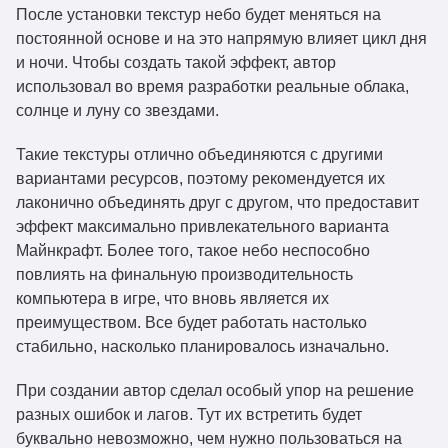
После установки текстур небо будет меняться на
Dramatic Skys Demo 1.5.3.28.zip
1.21.1
Скачат
постоянной основе и на это напрямую влияет цикл дня
и ночи. Чтобы создать такой эффект, автор
Dramatic Skys Demo 1.5.3.27.zip
1.21.1
Скачат
использовал во время разработки реальные облака,
солнце и луну со звездами.
Dramatic Skys Demo 1.5.3.26.zip
1.21.1
Скачат
Такие текстуры отлично объединяются с другими
вариантами ресурсов, поэтому рекомендуется их
Dramatic Skys Demo 1.5.3.25.zip
1.21.1
Скачат
лаконично объединять друг с другом, что предоставит
эффект максимально привлекательного варианта
Dramatic Skys Demo 1.5.3.24.zip
1.21
Скачат
Майнкрафт. Более того, такое небо неспособно
повлиять на финальную производительность
Dramatic Skys Demo 1.5.3.23.zip
1.20.6
Скачат
компьютера в игре, что вновь является их
преимуществом. Все будет работать настолько
Dramatic Skys Demo 1.5.3.22.zip
1.20.6
стабильно, насколько планировалось изначально.
Скачат
При создании автор сделал особый упор на решение
Dramatic Skys Demo 1.5.3.21.zip
1.20.6
Скачат
разных ошибок и лагов. Тут их встретить будет
буквально невозможно, чем нужно пользоваться на