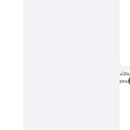
Р
T
H
с
о
п
Р
–