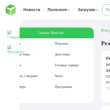
Новости
Полезное
Загрузки
Все 
Скачать Minecraft
Ре
Моды
Плагины
Ресурс-паки
Дата-паки
Р
р
Карты
Готовые сервера
ф
Сборки с модами
Читы
с
ес
Шейдеры
Программы
п
п
Сиды
М