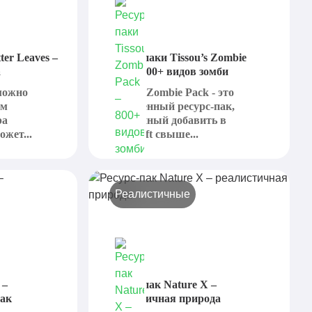
ter Leaves –
Ресурс-паки Tissou’s Zombie
а
Pack – 800+ видов зомби
 можно
Tissou's Zombie Pack - это
ым
полноценный ресурс-пак,
ра
призванный добавить в
ожет...
Minecraft свыше...
Реалистичные
 –
Ресурс-пак Nature X –
пак
реалистичная природа