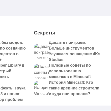
Секреты
 без модов:
Давайте поиграем.
 по созданию
Больше инструментов
ецептов в
Улучшаем оснащение 4Ks
+
Studios
per Library в
Полезные советы по
ыстрый
использованию
анить
мешочков в Minecraft
История Minecraft: Кто
ефекты звука
такие древние строители
13 и новее:
и куда они пропали?
ор проблем