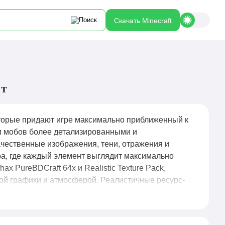
Скачать Minecraft
фт
оторые придают игре максимально приближенный к
 и мобов более детализированными и
чественные изображения, тени, отражения и
а, где каждый элемент выглядит максимально
x PureBDCraft 64x и Realistic Texture Pack,
кой графики и атмосферой. Реалистичные ресурс-
максимальное погружение и визуальное качество в