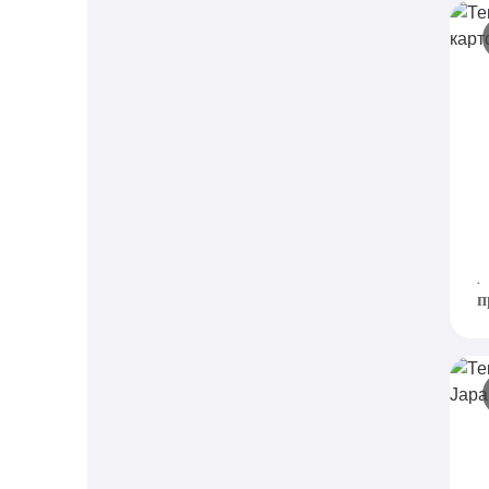
Т
к
S
в
М
п