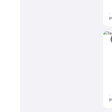
M
п
к
р
Т
о
P
и
к
р