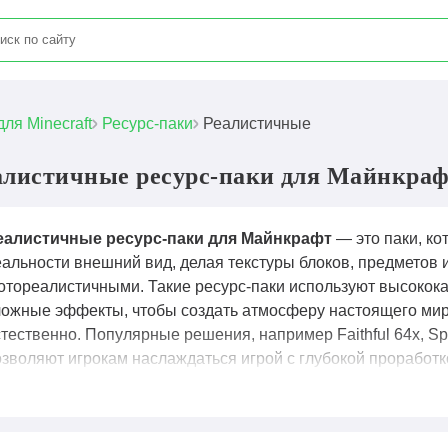
для Minecraft
Ресурс-паки
Реалистичные
алистичные ресурс-паки для Майнкра
еалистичные ресурс-паки для Майнкрафт
— это паки, к
еальности внешний вид, делая текстуры блоков, предметов
отореалистичными. Такие ресурс-паки используют высокока
ложные эффекты, чтобы создать атмосферу настоящего мир
тественно. Популярные решения, например Faithful 64x, Spha
озволяют игрокам наслаждаться игрой с глубокой проработ
аки особенно востребованы среди тех, кто хочет получить 
айнкрафте.