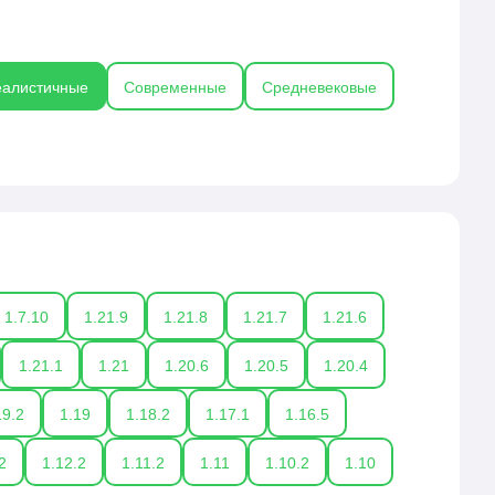
еалистичные
Современные
Средневековые
1.7.10
1.21.9
1.21.8
1.21.7
1.21.6
1.21.1
1.21
1.20.6
1.20.5
1.20.4
19.2
1.19
1.18.2
1.17.1
1.16.5
2
1.12.2
1.11.2
1.11
1.10.2
1.10