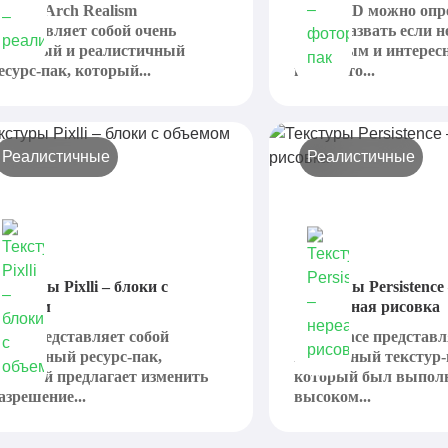
odernArch Realism
Patrix HD можно опр
редставляет собой очень
точно назвать если 
расивый и реалистичный
красивым и интерес
есурс-пак, который...
паком, то...
Реалистичные
Реалистичные
екстуры Pixlli – блоки с
Текстуры Persistence
бъемом
нереальная рисовка
ixlli представляет собой
Persistence представ
нтересный ресурс-пак,
интересный текстур-
оторый предлагает изменить
который был выпол
азрешение...
высоком...