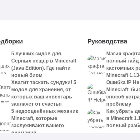
дборки
Руководства
5 лучших сидов для
Магия крафта
Серных пещер в Minecraft
полный гайд
(Java Edition). Где найти
кастомных р
новый биом
Minecraft 1.13
Хватит таскать сундуки! 5
Ошибка IP Hel
модов для хранения, от
Minecraft: б
которых ваш инвентарь
способ устр
заплачет от счастья
проблему
5 недооценённых механик
Как убрать д
Minecraft, которые
в Minecraft 1.
заслуживают вашего
полный разб
внимания