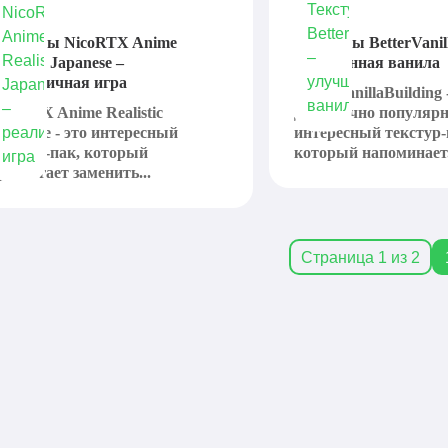
екстуры NicoRTX Anime
Текстуры BetterVanil
ealistic Japanese –
улучшенная ванила
еалистичная игра
BetterVanillaBuilding 
icoRTX Anime Realistic
достаточно популяр
apanese - это интересный
интересный текстур-
екстур-пак, который
который напоминает.
редлагает заменить...
Страница 1 из 2