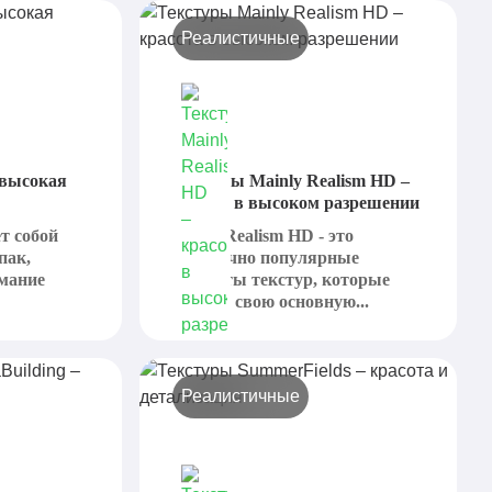
Реалистичные
 высокая
Текстуры Mainly Realism HD –
красота в высоком разрешении
ет собой
Mainly Realism HD - это
пак,
достаточно популярные
мание
варианты текстур, которые
выдают свою основную...
Реалистичные