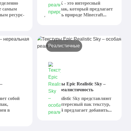
еделенно
Nature X - это интересный
не самым
ресурс-пак, который предлагает
ным ресурс-
добавить природе Minecraft...
Реалистичные
 –
Текстуры Epic Realistic Sky –
особая реалистичность
ляет собой
Epic Realistic Sky представляют
пак,
собой интересный пак текстур,
нен в
который предлагает добавить...