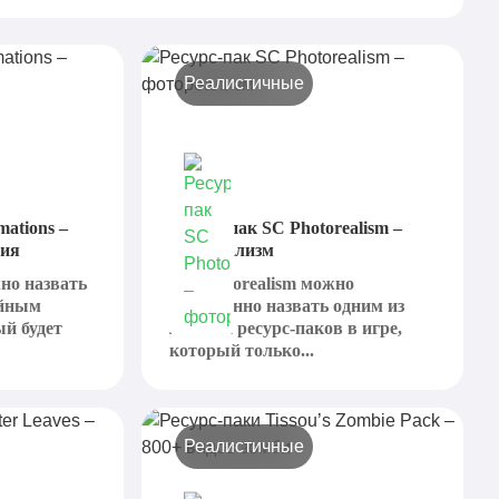
Реалистичные
mations –
Ресурс-пак SC Photorealism –
ния
фотореализм
жно назвать
SC Photorealism можно
ойным
заслуженно назвать одним из
ый будет
лучших ресурс-паков в игре,
который только...
Реалистичные