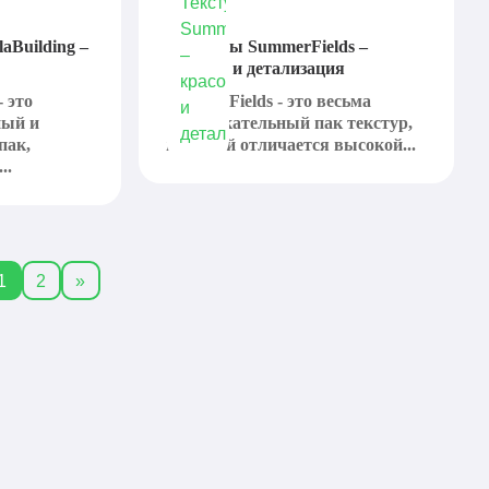
laBuilding –
Текстуры SummerFields –
красота и детализация
- это
SummerFields - это весьма
ный и
привлекательный пак текстур,
пак,
который отличается высокой...
..
1
2
»