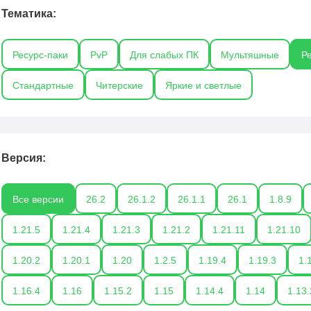
Тематика:
Ресурс-паки
PvP
Для слабых ПК
Мультяшные
Р
Стандартные
Читерские
Яркие и светлые
Версия:
Все версии
26.2
26.1.2
26.1.1
26.1
1.8.9
1.21.5
1.21.4
1.21.3
1.21.2
1.21.11
1.21.10
1.20.2
1.20.1
1.20
1.2.5
1.19.4
1.19.3
1.
1.16.4
1.16
1.15.2
1.15
1.14.4
1.14
1.13.