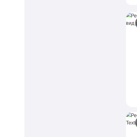
Р
н
D
в
п
в