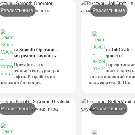
Реалистичные
Реалистичные
екстуры Smooth Operator –
Текстуры JoliCraft –
артонная реалистичность
атмосферность
mooth Operator - это
JoliCraft представля
еликолепные текстуры для
интересный текстур-
айнкрафта. Разработчик
заслуживающий вни
риложил большое...
пользователей. Он...
Реалистичные
Реалистичные