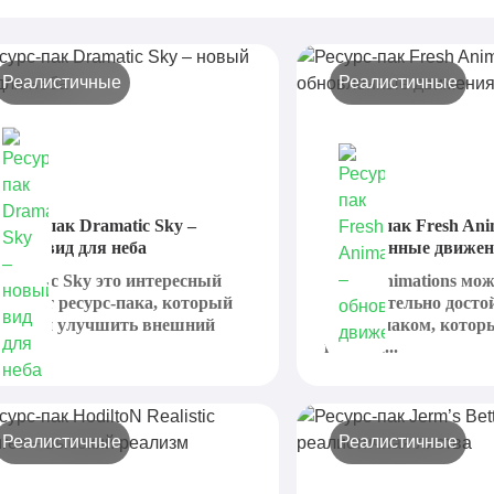
Реалистичные
Реалистичные
есурс-пак Dramatic Sky –
Ресурс-пак Fresh Ani
овый вид для неба
обновленные движе
ramatic Sky это интересный
Fresh Animations мо
ариант ресурс-пака, который
действительно дост
ризван улучшить внешний
ресурс-паком, котор
ид...
полезен...
Реалистичные
Реалистичные