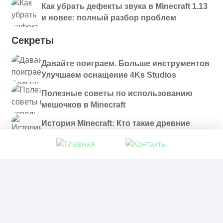
Как убрать дефекты звука в Minecraft 1.13
и новее: полный разбор проблем
Секреты
Давайте поиграем. Больше инструментов
Улучшаем оснащение 4Ks Studios
Полезные советы по использованию
мешочков в Minecraft
История Minecraft: Кто такие древние
строители и куда они пропали?
© 2021 - 2026. Все материалы, размещенные на
сайте и доступные для скачивания, предоставляются
в ознакомительных целях.
Политика в отношении обработки персональных
данных
|
Правообладателям
|
Контакты