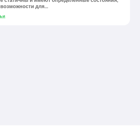
не статичны и имеют определенные состояния,
возможности для...
тьи