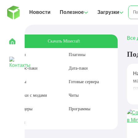
Новости
Полезное
Загрузки
Все 
Скачать Minecraft
По
Моды
Плагины
Ресурс-паки
Дата-паки
Н
м
Карты
Готовые сервера
р
Сборки с модами
Читы
Шейдеры
Программы
Сиды