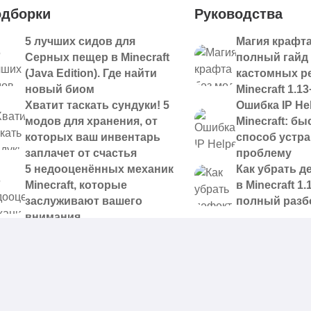
дборки
Руководства
5 лучших сидов для
Магия крафта
Серных пещер в Minecraft
полный гайд
(Java Edition). Где найти
кастомных р
новый биом
Minecraft 1.13
Хватит таскать сундуки! 5
Ошибка IP Hel
модов для хранения, от
Minecraft: б
которых ваш инвентарь
способ устр
заплачет от счастья
проблему
5 недооценённых механик
Как убрать д
Minecraft, которые
в Minecraft 1.
заслуживают вашего
полный разб
внимания
 доступные для скачивания,