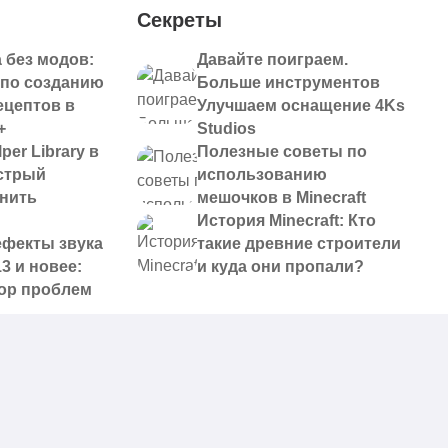
Секреты
 без модов:
Давайте поиграем.
 по созданию
Больше инструментов
ецептов в
Улучшаем оснащение 4Ks
+
Studios
per Library в
Полезные советы по
ыстрый
использованию
анить
мешочков в Minecraft
История Minecraft: Кто
ефекты звука
такие древние строители
13 и новее:
и куда они пропали?
ор проблем