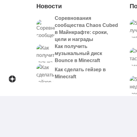
Новости
По
Соревнования
сообщества Chaos Cubed
в Майнкрафте: сроки,
цели и награды
Как получить
музыкальный диск
Bounce в Minecraft
Как сделать гейзер в
Minecraft
© 2021 - 2026. Все материалы, размещенные на сайте и
предоставляются в ознакомительных целях.