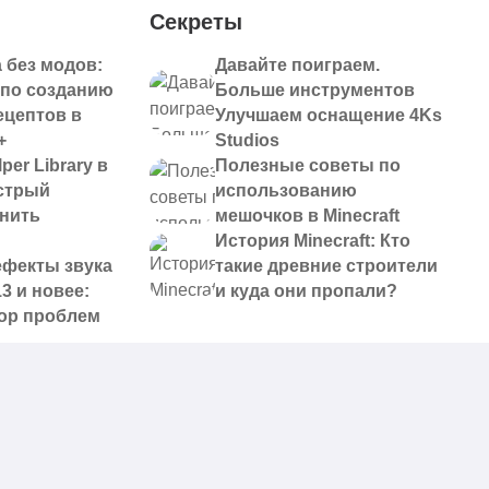
Секреты
 без модов:
Давайте поиграем.
 по созданию
Больше инструментов
ецептов в
Улучшаем оснащение 4Ks
+
Studios
per Library в
Полезные советы по
ыстрый
использованию
анить
мешочков в Minecraft
История Minecraft: Кто
ефекты звука
такие древние строители
13 и новее:
и куда они пропали?
ор проблем