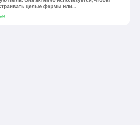
ную пыль. Она активно используется, чтобы
траивать целые фермы или...
ьи