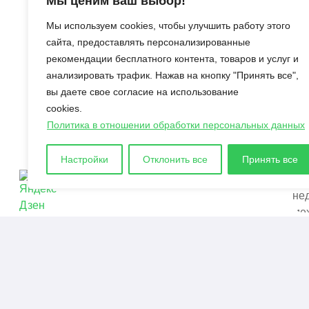
Мы ценим ваш выбор!
Новости
По
Мы используем cookies, чтобы улучшить работу этого
Соревнования
сайта, предоставлять персонализированные
сообщества Chaos Cubed
рекомендации бесплатного контента, товаров и услуг и
в Майнкрафте: сроки,
анализировать трафик. Нажав на кнопку "Принять все",
цели и награды
вы даете свое согласие на использование
Как получить
cookies.
музыкальный диск
Политика в отношении обработки персональных данных
Bounce в Minecraft
Как сделать гейзер в
Настройки
Отклонить все
Принять все
Minecraft
© 2021 - 2026. Все материалы, размещенные на сайте и
предоставляются в ознакомительных целях.