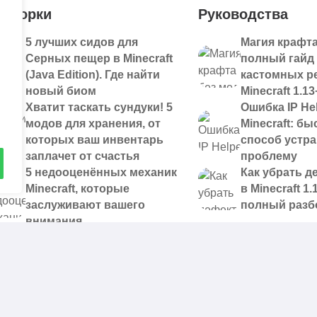
дборки
Руководства
5 лучших сидов для
Магия крафта
Серных пещер в Minecraft
полный гайд
(Java Edition). Где найти
кастомных р
новый биом
Minecraft 1.13
Хватит таскать сундуки! 5
Ошибка IP Hel
модов для хранения, от
Minecraft: б
которых ваш инвентарь
способ устр
заплачет от счастья
проблему
5 недооценённых механик
Как убрать д
Minecraft, которые
в Minecraft 1.
заслуживают вашего
полный разб
внимания
 доступные для скачивания,