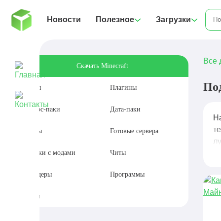
Новости
Полезное
Загрузки
Все 
Скачать Minecraft
По
Моды
Плагины
Ресурс-паки
Дата-паки
Н
т
Карты
Готовые сервера
л
Сборки с модами
Читы
Шейдеры
Программы
Сиды