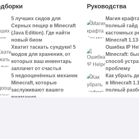
дборки
Руководства
5 лучших сидов для
Магия крафта
Серных пещер в Minecraft
полный гайд
(Java Edition). Где найти
кастомных р
новый биом
Minecraft 1.13
Хватит таскать сундуки! 5
Ошибка IP Hel
модов для хранения, от
Minecraft: б
которых ваш инвентарь
способ устр
заплачет от счастья
проблему
5 недооценённых механик
Как убрать д
Minecraft, которые
в Minecraft 1.
заслуживают вашего
полный разб
внимания
 доступные для скачивания,