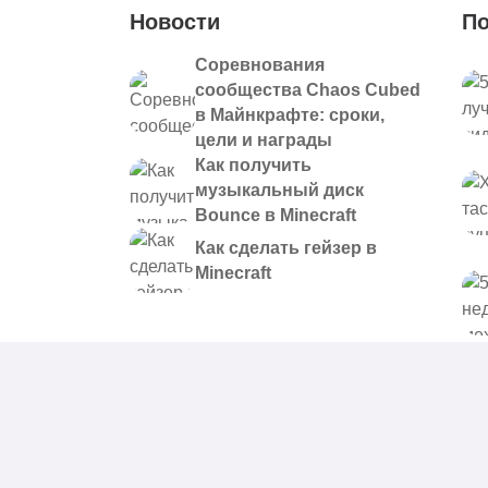
Новости
По
Соревнования
сообщества Chaos Cubed
в Майнкрафте: сроки,
цели и награды
Как получить
музыкальный диск
Bounce в Minecraft
Как сделать гейзер в
Minecraft
© 2021 - 2026. Все материалы, размещенные на сайте и
предоставляются в ознакомительных целях.