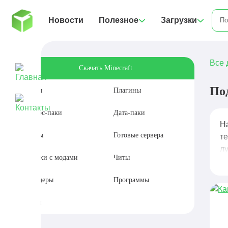
Новости
Полезное
Загрузки
Все 
Скачать Minecraft
По
Моды
Плагины
Ресурс-паки
Дата-паки
Н
Карты
Готовые сервера
т
л
Сборки с модами
Читы
Шейдеры
Программы
Сиды