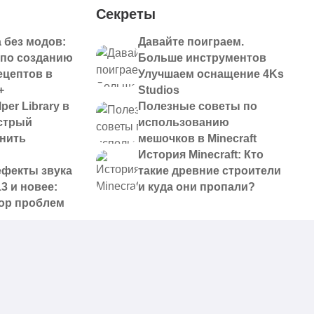
Секреты
 без модов:
Давайте поиграем.
 по созданию
Больше инструментов
ецептов в
Улучшаем оснащение 4Ks
+
Studios
per Library в
Полезные советы по
ыстрый
использованию
анить
мешочков в Minecraft
История Minecraft: Кто
ефекты звука
такие древние строители
13 и новее:
и куда они пропали?
ор проблем