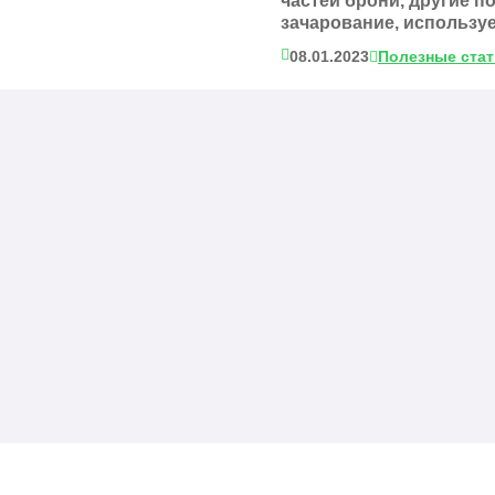
частей брони, другие п
зачарование, используе
08.01.2023
Полезные ста