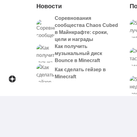
Новости
По
Соревнования
сообщества Chaos Cubed
в Майнкрафте: сроки,
цели и награды
Как получить
музыкальный диск
Bounce в Minecraft
Как сделать гейзер в
Minecraft
© 2021 - 2026. Все материалы, размещенные на сайте и
предоставляются в ознакомительных целях.