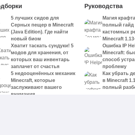
дборки
Руководства
5 лучших сидов для
Магия крафта
Серных пещер в Minecraft
полный гайд
(Java Edition). Где найти
кастомных р
новый биом
Minecraft 1.13
Хватит таскать сундуки! 5
Ошибка IP Hel
модов для хранения, от
Minecraft: б
которых ваш инвентарь
способ устр
заплачет от счастья
проблему
5 недооценённых механик
Как убрать д
Minecraft, которые
в Minecraft 1.
заслуживают вашего
полный разб
внимания
 доступные для скачивания,