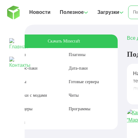
Новости
Полезное
Загрузки
Все 
Скачать Minecraft
По
Моды
Плагины
Ресурс-паки
Дата-паки
Н
т
Карты
Готовые сервера
л
Сборки с модами
Читы
Шейдеры
Программы
Сиды