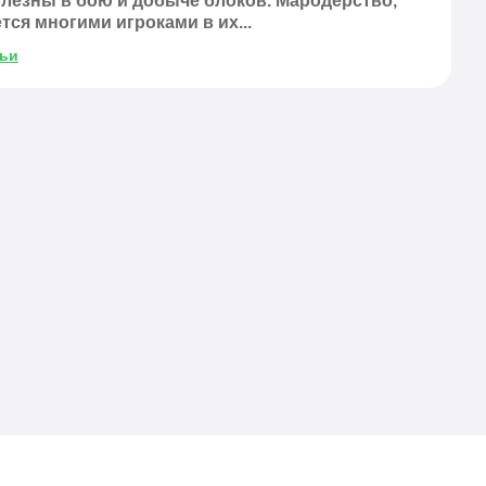
олезны в бою и добыче блоков. Мародерство,
тся многими игроками в их...
тьи