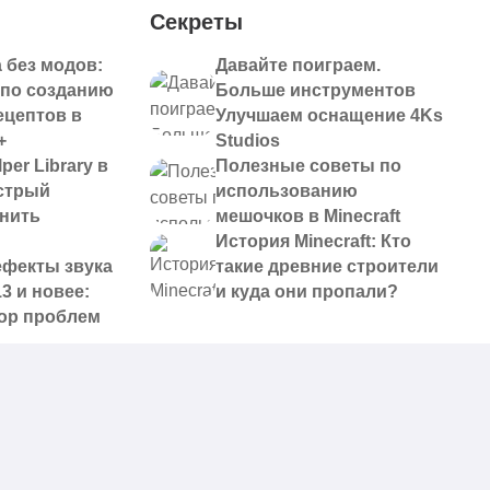
Секреты
 без модов:
Давайте поиграем.
 по созданию
Больше инструментов
ецептов в
Улучшаем оснащение 4Ks
+
Studios
per Library в
Полезные советы по
ыстрый
использованию
анить
мешочков в Minecraft
История Minecraft: Кто
ефекты звука
такие древние строители
13 и новее:
и куда они пропали?
ор проблем