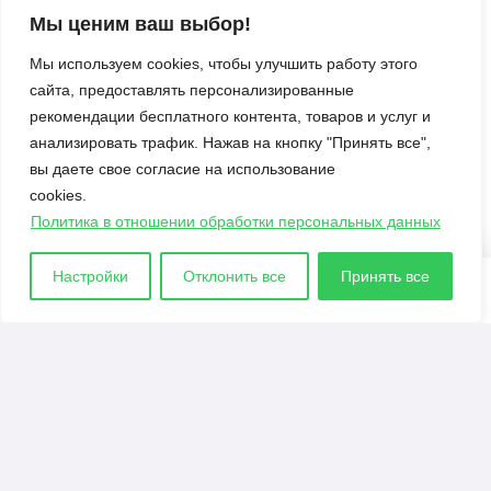
и новее: полный разбор проблем
Мы ценим ваш выбор!
Секреты
Мы используем cookies, чтобы улучшить работу этого
сайта, предоставлять персонализированные
Давайте поиграем. Больше инструментов
рекомендации бесплатного контента, товаров и услуг и
Улучшаем оснащение 4Ks Studios
анализировать трафик. Нажав на кнопку "Принять все",
вы даете свое согласие на использование
Полезные советы по использованию
cookies.
мешочков в Minecraft
Политика в отношении обработки персональных данных
История Minecraft: Кто такие древние
строители и куда они пропали?
Настройки
Отклонить все
Принять все
© 2021 - 2026. Все материалы, размещенные на
сайте и доступные для скачивания, предоставляются
в ознакомительных целях.
Политика в отношении обработки персональных
данных
|
Правообладателям
|
Контакты