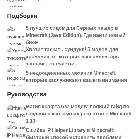
worldedit-bukkit-
1.21.4
Скачать
7.3.10.jar
Подборки
1.21.4
worldedit-mod-7.3.10.jar
Скачать
5 лучших сидов для Серных пещер в
Minecraft (Java Edition). Где найти новый
worldedit-bukkit-7.3.10-
1.21.4
биом
Скачать
beta-01.jar
Хватит таскать сундуки! 5 модов для
worldedit-mod-7.3.10-
хранения, от которых ваш инвентарь
1.21.4
Скачать
заплачет от счастья
beta-01.jar
5 недооценённых механик Minecraft,
1.21.3
worldedit-bukkit-7.3.9.jar
Скачать
которые заслуживают вашего внимания
Руководства
1.21.3
worldedit-mod-7.3.9.jar
Скачать
Магия крафта без модов: полный гайд по
worldedit-bukkit-7.3.9-
1.21.3
Скачать
созданию кастомных рецептов в Minecraft
beta-01-dist.jar
1.13+
worldedit-mod-7.3.9-
Ошибка IP Helper Library в Minecraft:
1.21.3
Скачать
beta-01-dist.jar
быстрый способ устранить проблему