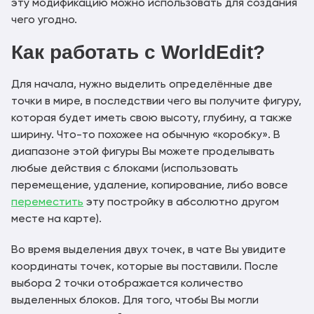
эту модификацию можно использовать для создания
7.3.19.jar
чего угодно.
1.21.11
worldedit-mod-7.3.19.jar
Скачать
Как работать с WorldEdit?
worldedit-bukkit-7.4.0-
1.21.11
Скачать
Для начала, нужно выделить определённые две
rc-01.jar
точки в мире, в последствии чего вы получите фигуру,
worldedit-mod-7.4.0-rc-
1.21.11
которая будет иметь свою высоту, глубину, а также
Скачать
01.jar
ширину. Что-то похожее на обычную «коробку». В
worldedit-bukkit-7.4.0-
диапазоне этой фигуры Вы можете проделывать
1.21.11
Скачать
beta-3.1.jar
любые действия с блоками (использовать
перемещение, удаление, копирование, либо вовсе
worldedit-bukkit-7.4.0-
1.21.11
Скачать
переместить
эту постройку в абсолютно другом
beta-03.jar
месте на карте).
worldedit-mod-7.4.0-
1.21.11
Скачать
Во время выделения двух точек, в чате Вы увидите
beta-03.jar
координаты точек, которые вы поставили. После
worldedit-bukkit-7.4.0-
1.21.11
выбора 2 точки отображается количество
Скачать
beta-02.jar
выделенных блоков. Для того, чтобы Вы могли