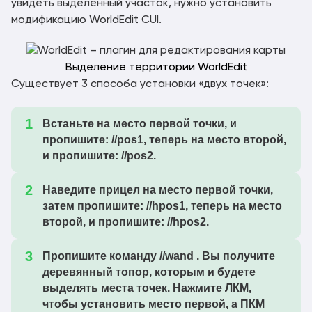
worldedit-mod-7.4.0-
увидеть выделенный участок, нужно установить
1.21.11
Скачать
beta-02.jar
модификацию WorldEdit CUI.
worldedit-bukkit-
1.21.11
Скачать
7.3.18.jar
Выделение территории WorldEdit
Существует 3 способа установки «двух точек»:
1.21.11
worldedit-mod-7.3.18.jar
Скачать
worldedit-bukkit-7.3.18-
Встаньте на место первой точки, и
1.21.11
Скачать
пропишите: //pos1, теперь на место второй,
beta-01.jar
и пропишите: //pos2.
worldedit-mod-7.3.18-
1.21.11
Скачать
beta-01.jar
Наведите прицел на место первой точки,
worldedit-bukkit-7.4.0-
затем пропишите: //hpos1, теперь на место
1.21.10
Скачать
второй, и пропишите: //hpos2.
beta-01.jar
worldedit-mod-7.4.0-
1.21.10
Пропишите команду //wand . Вы получите
Скачать
beta-01.jar
деревянный топор, которым и будете
выделять места точек. Нажмите ЛКМ,
worldedit-bukkit-
1.21.10
Скачать
чтобы установить место первой, а ПКМ
7.3.17.jar