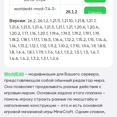
beta-01.jar
worldedit-mod-7.4.3-
26.1.2
Скачать
beta-01.jar
Версии:
26.2, 26.1.2, 1.21.11, 1.21.10, 1.21.8, 1.21.7,
worldedit-bukkit-
1.21.11
1.21.6, 1.21.5, 1.21.4, 1.21.3, 1.21.1, 1.21, 1.20.6, 1.20.4,
Скачать
7.4.2.jar
1.20.2, 1.17, 1.16, 1.20.1, 1.19.4, 1.19.3, 1.19.2, 1.19.1, 1.19,
1.18.2, 1.18.1, 1.17.1, 1.16.5, 1.16.4, 1.12.2, 1.15.2, 1.15, 1.14.4,
1.21.11
worldedit-mod-7.4.2.jar
Скачать
1.14, 1.13.2, 1.12.1, 1.12, 1.11.2, 1.10.2, 1.7.10, 1.9.4, 1.9, 1.8.9,
1.8, 1.6.4, 1.8.1, 1.7.9, 1.7.4, 1.6.1, 1.5.2, 1.5.1, 1.5, 1.4.7,
1.21.11
worldedit-bukkit-7.4.1.jar
Скачать
1.4.6, 1.4.2, 1.3.2, 1.3.1, 1.2.4
1.21.11
worldedit-mod-7.4.1.jar
Скачать
WorldEdit
– модификация для Вашего сервера,
представляющая собой обычный редактор мира.
worldedit-bukkit-
1.21.11
Скачать
Она позволяет проделывать разные действия с
7.4.0.jar
игровым миром. Основная задача этого плагина –
помочь игроку строить разные по масштабу и
1.21.11
worldedit-mod-7.4.0.jar
Скачать
наполнению конструкции – это и есть основной
игровой механикой игры MineCraft. Одним словом,
worldedit-bukkit-
1.21.11
Скачать