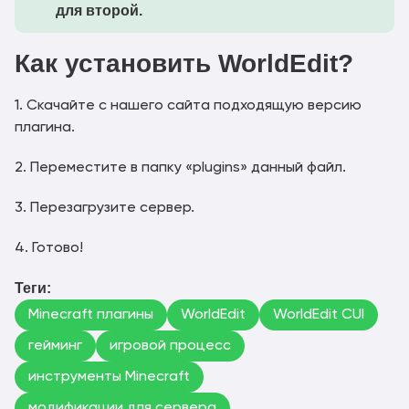
для второй.
1.21.10
worldedit-mod-7.3.17.jar
Скачать
Как установить WorldEdit?
worldedit-bukkit-7.3.17-
1.21.10
Скачать
beta-01.jar
1. Скачайте с нашего сайта подходящую версию
worldedit-mod-7.3.17-
плагина.
1.21.10
Скачать
beta-01.jar
2. Переместите в папку «plugins» данный файл.
worldedit-bukkit-
1.21.8
Скачать
7.3.16.jar
3. Перезагрузите сервер.
1.21.8
worldedit-mod-7.3.16.jar
Скачать
4. Готово!
worldedit-bukkit-
Теги:
1.21.7
Скачать
7.3.15.jar
Minecraft плагины
WorldEdit
WorldEdit CUI
1.21.7
гейминг
игровой процесс
worldedit-mod-7.3.15.jar
Скачать
инструменты Minecraft
worldedit-bukkit-7.3.15-
1.21.7
Скачать
модификации для сервера