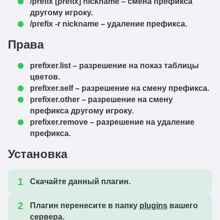
/prefix [prefix] nickname – смена префикса
другому игроку.
/prefix -r nickname – удаление префикса.
Права
prefixer.list – разрешение на показ таблицы
цветов.
prefixer.self – разрешение на смену префикса.
prefixer.other – разрешение на смену
префикса другому игроку.
prefixer.remove – разрешение на удаление
префикса.
Установка
Скачайте данный плагин.
Плагин перенесите в папку
plugins
вашего
сервера.