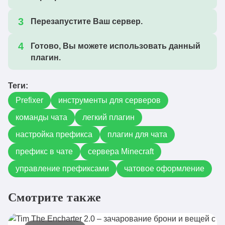
Перезапустите Ваш сервер.
Готово, Вы можете использовать данный
плагин.
Теги:
Prefixer
инструменты для серверов
команды чата
легкий плагин
настройка префикса
плагин для чата
префикс в чате
сервера Minecraft
управление префиксами
чатовое оформление
Смотрите также