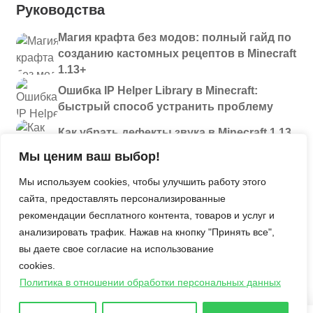
Руководства
Магия крафта без модов: полный гайд по
созданию кастомных рецептов в Minecraft
1.13+
Ошибка IP Helper Library в Minecraft:
быстрый способ устранить проблему
Как убрать дефекты звука в Minecraft 1.13
и новее: полный разбор проблем
Мы ценим ваш выбор!
Секреты
Мы используем cookies, чтобы улучшить работу этого
сайта, предоставлять персонализированные
Давайте поиграем. Больше инструментов
рекомендации бесплатного контента, товаров и услуг и
Улучшаем оснащение 4Ks Studios
анализировать трафик. Нажав на кнопку "Принять все",
вы даете свое согласие на использование
Полезные советы по использованию
cookies.
мешочков в Minecraft
Политика в отношении обработки персональных данных
История Minecraft: Кто такие древние
строители и куда они пропали?