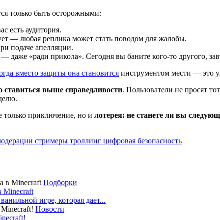
тся только быть осторожными:
вас есть аудитория.
рует — любая реплика может стать поводом для жалобы.
ри подаче апелляции.
— даже «ради прикола». Сегодня вы баните кого-то другого, зав
огда вместо защиты она становится
инструментом мести — это уж
о ставиться выше справедливости
. Пользователи не просят т
делю.
е только приключение, но и
лотерея: не станете ли вы следую
модерации
стримеры
троллинг
цифровая безопасность
Подборки
 Minecraft
ванильной игре, которая дает...
Новости
necraft!