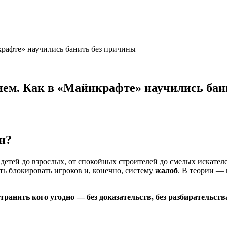
крафте» научились банить без причины
ием. Как в «Майнкрафте» научились ба
н?
детей до взрослых, от спокойных строителей до смелых искател
ть блокировать игроков и, конечно, систему
жалоб
. В теории — 
транить кого угодно — без доказательств, без разбирательств