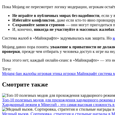
Пока Mojang не пересмотрит логику модерации, игрокам остаё
Не играйте в публичных мирах без надобности
, если у 
Избегайте конфликтов
, даже если кто-то явно провоци
Сохраняйте записи стримов
— они могут пригодиться п
И, конечно,
никогда не участвуйте в массовых жалобах
Система жалоб в «Майнкрафте» задумывалась как защита. Но
к
Mojang давно пора понять:
уважение к приватности не должн
проверки
, прежде чем отбирать у человека доступ к игре на не
Пока этого нет, каждый онлайн-сеанс в «Майнкрафте» — это н
Теги:
Mojang
бан
жалобы
игровая этика
игроки
Майнкрафт
система 
Смотрите также
Топ-10 полезных модов для прохождения хардкорного режима в
Хардкорный режим в Minecraft - это самая высокая сложность в 
Медный вызов. Сортировка, стратегия и стильные награды в Mi