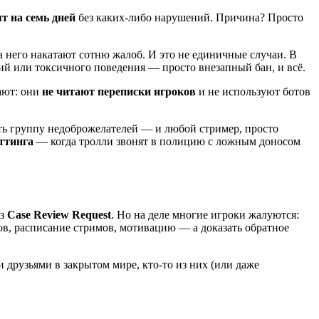
т на семь дней
без каких-либо нарушений. Причина? Просто
на него накатают сотню жалоб. И это не единичные случаи. В
ний или токсичного поведения — просто внезапный бан, и всё.
ают: они
не читают переписки игроков
и не используют ботов
ать группу недоброжелателей — и любой стример, просто
ттинга
— когда тролли звонят в полицию с ложным доносом
ез
Case Review Request
. Но на деле многие игроки жалуются:
ов, расписание стримов, мотивацию — а доказать обратное
ми друзьями в закрытом мире, кто-то из них (или даже