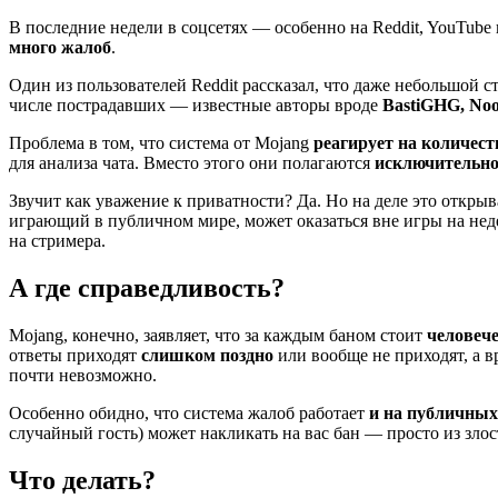
В последние недели в соцсетях — особенно на Reddit, YouTub
много жалоб
.
Один из пользователей Reddit рассказал, что даже небольшой 
числе пострадавших — известные авторы вроде
BastiGHG, Noo
Проблема в том, что система от Mojang
реагирует на количест
для анализа чата. Вместо этого они полагаются
исключительно
Звучит как уважение к приватности? Да. Но на деле это открыв
играющий в публичном мире, может оказаться вне игры на не
на стримера.
А где справедливость?
Mojang, конечно, заявляет, что за каждым баном стоит
человеч
ответы приходят
слишком поздно
или вообще не приходят, а в
почти невозможно.
Особенно обидно, что система жалоб работает
и на публичных
случайный гость) может накликать на вас бан — просто из зло
Что делать?