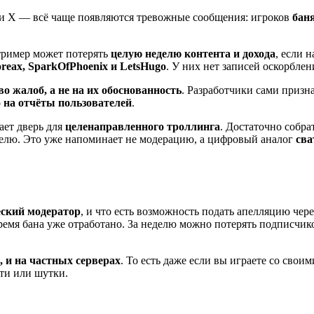
e и X — всё чаще появляются тревожные сообщения: игроков
баня
стример может потерять
целую неделю контента и дохода
, если 
reax, SparkOfPhoenix и LetsHugo
. У них нет записей оскорбле
во жалоб, а не на их обоснованность
. Разработчики сами призн
 на отчёты пользователей
.
ает дверь для
целенаправленного троллинга
. Достаточно собр
делю. Это уже напоминает не модерацию, а цифровый аналог
сва
еский модератор
, и что есть возможность подать апелляцию чер
ремя бана уже отработано. За неделю можно потерять подписчик
, и на частных серверах
. То есть даже если вы играете со свои
сти или шутки.