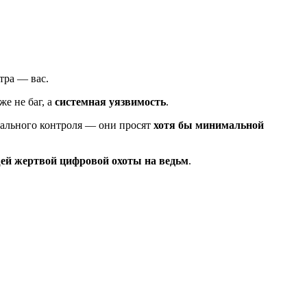
тра — вас.
е не баг, а
системная уязвимость
.
отального контроля — они просят
хотя бы минимальной
щей жертвой цифровой охоты на ведьм
.