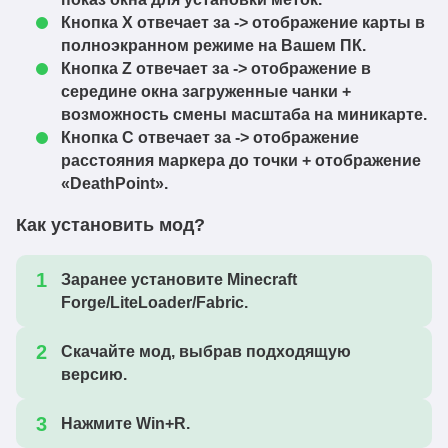
neoforge-1.21.11-
1.21.11
Скачать
Кнопка X отвечает за -> отображение карты в
1.16.4.jar
полноэкранном режиме на Вашем ПК.
Кнопка Z отвечает за -> отображение в
voxelmap-forge-
1.21.11
Скачать
середине окна загруженные чанки +
1.21.11-1.16.4.jar
возможность смены масштаба на миникарте.
voxelmap-fabric-
Кнопка C отвечает за -> отображение
1.21.11
Скачать
1.21.11-1.16.3.jar
расстояния маркера до точки + отображение
«DeathPoint».
voxelmap-
neoforge-1.21.11-
1.21.11
Скачать
Как установить мод?
1.16.3.jar
voxelmap-forge-
Заранее установите Minecraft
1.21.11
Скачать
1.21.11-1.16.3.jar
Forge/LiteLoader/Fabric.
voxelmap-fabric-
1.21.11
Скачать
Скачайте мод, выбрав подходящую
1.21.11-1.16.2.jar
версию.
voxelmap-
neoforge-1.21.11-
1.21.11
Скачать
Нажмите Win+R.
1.16.2.jar