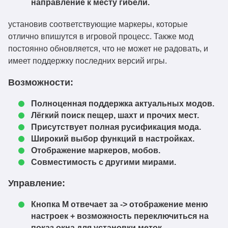
26.1-1.16.5.jar
направление к месту гибели.
voxelmap-
установив соответствующие маркеры, которые
neoforge-26.1-
26.1
Скачать
отлично впишутся в игровой процесс. Также мод
1.16.5.jar
постоянно обновляется, что не может не радовать, и
имеет поддержку последних версий игры.
voxelmap-forge-
26.1
Скачать
26.1-1.16.5.jar
Возможности:
voxelmap-fabric-
1.21.11
Скачать
Полноценная поддержка актуальных модов.
1.21.11-1.16.5.jar
Лёгкий поиск пещер, шахт и прочих мест.
voxelmap-
Присутствует полная русификация мода.
neoforge-1.21.11-
1.21.11
Скачать
Широкий выбор функций в настройках.
1.16.5.jar
Отображение маркеров, мобов.
Совместимость с другими мирами.
voxelmap-forge-
1.21.11
Скачать
1.21.11-1.16.5.jar
Управление:
voxelmap-fabric-
1.21.11
Скачать
Кнопка M отвечает за -> отображение меню
1.21.11-1.16.4.jar
настроек + возможность переключиться на
voxelmap-
показ окна для установки меток.