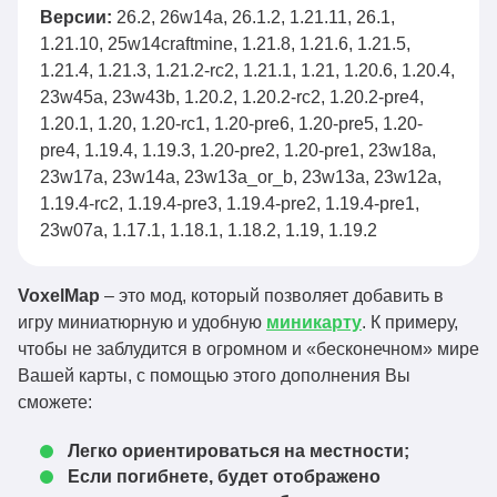
Версии:
26.2, 26w14a, 26.1.2, 1.21.11, 26.1,
voxelmap-fabric-
26.1.2
1.21.10, 25w14craftmine, 1.21.8, 1.21.6, 1.21.5,
Скачать
26.1-1.16.6.jar
1.21.4, 1.21.3, 1.21.2-rc2, 1.21.1, 1.21, 1.20.6, 1.20.4,
voxelmap-
23w45a, 23w43b, 1.20.2, 1.20.2-rc2, 1.20.2-pre4,
neoforge-26.1-
26.1.2
1.20.1, 1.20, 1.20-rc1, 1.20-pre6, 1.20-pre5, 1.20-
Скачать
1.16.6.jar
pre4, 1.19.4, 1.19.3, 1.20-pre2, 1.20-pre1, 23w18a,
23w17a, 23w14a, 23w13a_or_b, 23w13a, 23w12a,
voxelmap-forge-
26.1.2
Скачать
1.19.4-rc2, 1.19.4-pre3, 1.19.4-pre2, 1.19.4-pre1,
26.1-1.16.6.jar
23w07a, 1.17.1, 1.18.1, 1.18.2, 1.19, 1.19.2
voxelmap-fabric-
1.21.11
Скачать
1.21.11-1.16.6.jar
VoxelMap
– это мод, который позволяет добавить в
voxelmap-
игру миниатюрную и удобную
миникарту
. К примеру,
neoforge-1.21.11-
1.21.11
Скачать
чтобы не заблудится в огромном и «бесконечном» мире
1.16.6.jar
Вашей карты, с помощью этого дополнения Вы
сможете:
voxelmap-forge-
1.21.11
Скачать
1.21.11-1.16.6.jar
Легко ориентироваться на местности;
voxelmap-fabric-
Если погибнете, будет отображено
26.1
Скачать