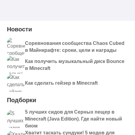
1.15.3.jar
voxelmap-fabric-
1.21.10
Скачать
1.21.9-1.15.8.jar
Новости
voxelmap-fabric-
1.21.8
Скачать
1.21.8-1.15.7.jar
Соревнования сообщества Chaos Cubed
в Майнкрафте: сроки, цели и награды
voxelmap-fabric-
1.21.8
Скачать
1.21.8-1.15.6.jar
Как получить музыкальный диск Bounce
в Minecraft
voxelmap-fabric-
1.21.8
Скачать
1.21.7-1.15.5.jar
Как сделать гейзер в Minecraft
voxelmap-fabric-
1.21.6
Скачать
1.21.6-1.15.4.jar
Подборки
voxelmap-fabric-
1.21.5
Скачать
5 лучших сидов для Серных пещер в
1.21.5-1.15.3.jar
Minecraft (Java Edition). Где найти новый
voxelmap-fabric-
биом
1.21.5
Скачать
1.21.5-1.15.1.jar
Хватит таскать сундуки! 5 модов для