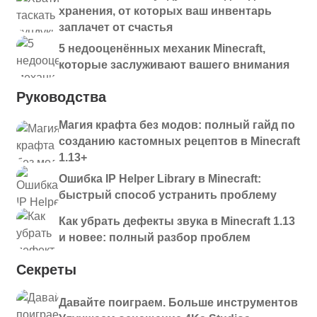
хранения, от которых ваш инвентарь
voxelmap-fabric-
1.21.5
Скачать
заплачет от счастья
1.21.5-1.15.0.jar
5 недооценённых механик Minecraft,
voxelmap-fabric-
которые заслуживают вашего внимания
1.21.4
Скачать
1.21.4-1.14.9.jar
Руководства
voxelmap-
neoforge-1.21.4-
1.21.4
Скачать
Магия крафта без модов: полный гайд по
1.14.9.jar
созданию кастомных рецептов в Minecraft
voxelmap-
1.13+
neoforge-1.21.4-
1.21.4
Скачать
Ошибка IP Helper Library в Minecraft:
1.14.8.jar
быстрый способ устранить проблему
voxelmap-fabric-
Как убрать дефекты звука в Minecraft 1.13
1.21.4
Скачать
1.21.4-1.14.8.jar
и новее: полный разбор проблем
voxelmap-
Секреты
neoforge-1.21.4-
1.21.4
Скачать
1.14.7.jar
Давайте поиграем. Больше инструментов
voxelmap-fabric-