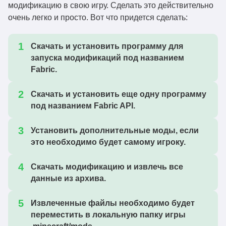
модификацию в свою игру. Сделать это действительно
chest-colorizer-1.1.1-
очень легко и просто. Вот что придется сделать:
1.20.4
Скачать
1.20.4.jar
Скачать и установить программу для
chest-colorizer-1.1.0.jar
1.20.4
Скачать
запуска модификаций под названием
Fabric.
chest-colorizer-1.0.1-
23w45a
Скачать
23w45a.jar
Скачать и установить еще одну программу
chest-colorizer-1.0.1-
под названием Fabric API.
1.20.2
Скачать
1.20.2.jar
Установить дополнительные моды, если
chest-colorizer-1.0.1-
1.19.4
Скачать
это необходимо будет самому игроку.
1.19.4.jar
chest-colorizer-1.0.0-
Скачать модификацию и извлечь все
1.20.2
Скачать
1.20.jar
данные из архива.
chest-colorizer-1.0.0-
1.19.4
Скачать
Извлеченные файлы необходимо будет
1.19.4.jar
переместить в локальную папку игры