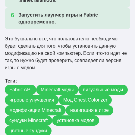
.minecraft/mods.
Запустить лаунчер игры и Fabric
одновременно.
Это буквально все, что пользователю необходимо
будет сделать для того, чтобы установить данную
модификацию на свой компьютер. Если что-то идет не
так, то нужно будет проверить, совпадает ли версия
игры с модом.
Теги:
Fabric API
Minecraft моды
визуальные моды
игровые улучшения
Мод Chest Colorizer
модификации Minecraft
навигация в игре
сундуки Minecraft
установка модов
цветные сундуки