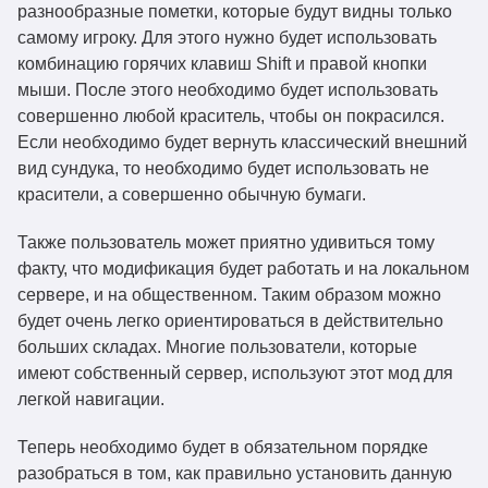
chest-colorizer-1.5.0-
разнообразные пометки, которые будут видны только
1.21.5
Скачать
1.21.5.jar
самому игроку. Для этого нужно будет использовать
комбинацию горячих клавиш Shift и правой кнопки
chest-colorizer-1.4.1-
1.21.4
Скачать
мыши. После этого необходимо будет использовать
1.21.4.jar
совершенно любой краситель, чтобы он покрасился.
chest-colorizer-1.4.0-
Если необходимо будет вернуть классический внешний
1.21.3
Скачать
1.21.3.jar
вид сундука, то необходимо будет использовать не
красители, а совершенно обычную бумаги.
chest-colorizer-1.3.1-
1.21.1
Скачать
1.21.1.jar
Также пользователь может приятно удивиться тому
chest-colorizer-1.3.0-
факту, что модификация будет работать и на локальном
1.21
Скачать
1.21.jar
сервере, и на общественном. Таким образом можно
будет очень легко ориентироваться в действительно
chest-colorizer-1.2.1-
1.20.6
Скачать
больших складах. Многие пользователи, которые
1.20.6.jar
имеют собственный сервер, используют этот мод для
chest-colorizer-1.2.0-
легкой навигации.
1.20.6
Скачать
1.20.6.jar
Теперь необходимо будет в обязательном порядке
chest-colorizer-1.1.2-
1.20.6
Скачать
разобраться в том, как правильно установить данную
1.20.6.jar