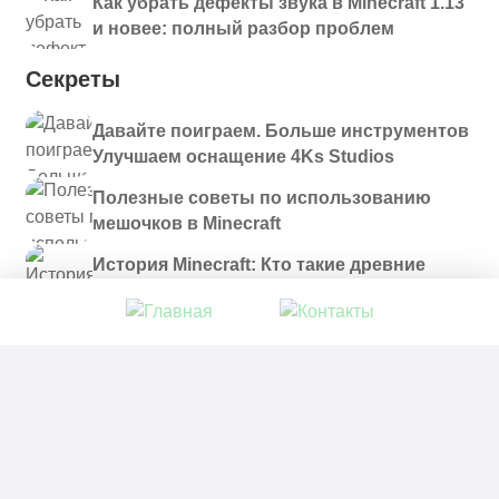
Как убрать дефекты звука в Minecraft 1.13
и новее: полный разбор проблем
Секреты
Давайте поиграем. Больше инструментов
Улучшаем оснащение 4Ks Studios
Полезные советы по использованию
мешочков в Minecraft
История Minecraft: Кто такие древние
строители и куда они пропали?
© 2021 - 2026. Все материалы, размещенные на
сайте и доступные для скачивания, предоставляются
в ознакомительных целях.
Политика в отношении обработки персональных
данных
|
Правообладателям
|
Контакты