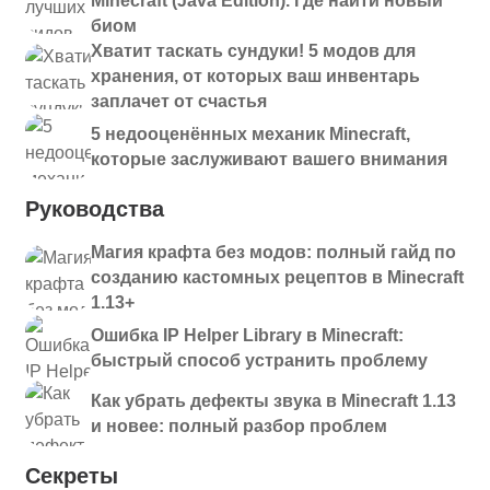
Minecraft (Java Edition). Где найти новый
deeperdarker-forge-
1.20.1
биом
Скачать
1.20.1-1.2.0.jar
Хватит таскать сундуки! 5 модов для
deeperdarker-forge-
хранения, от которых ваш инвентарь
1.19.2
Скачать
1.1.6-forge.jar
заплачет от счастья
5 недооценённых механик Minecraft,
deeperdarker-fabric-
1.19.2
Скачать
которые заслуживают вашего внимания
1.1.6-fabric.jar
deeperdarker-fabric-
Руководства
1.19.2
Скачать
1.1.5-fabric.jar
Магия крафта без модов: полный гайд по
deeperdarker-fabric-
созданию кастомных рецептов в Minecraft
1.19.2
Скачать
1.1.4.jar
1.13+
deeperdarker-forge-
Ошибка IP Helper Library в Minecraft:
1.19.2
Скачать
1.1.3-forge.jar
быстрый способ устранить проблему
deeperdarker-fabric-
Как убрать дефекты звука в Minecraft 1.13
1.19.2
Скачать
1.1.3-fabric.jar
и новее: полный разбор проблем
deeperdarker-forge-
Секреты
1.19.2
Скачать
1.1.2-forge.jar