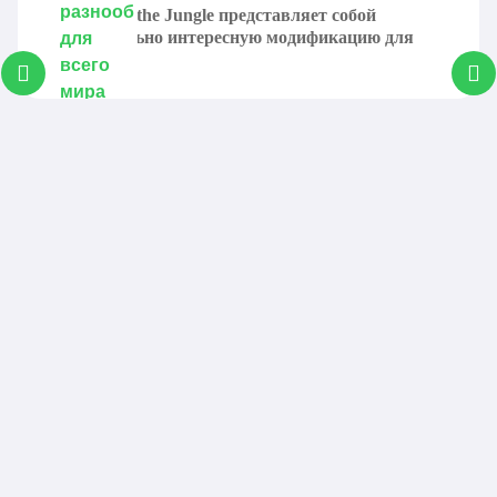
Welcome to the Jungle представляет собой
deeperdarker-fabric-
1.20.1
действительно интересную модификацию для
Скачать
1.20-1.2.5.jar
игры...
deeperdarker-fabric-
1.19.2
Скачать
1.19.2-1.2.5.jar
deeperdarker-fabric-
1.20.2
Скачать
1.20.2-1.2.4.jar
deeperdarker-fabric-
1.20.1
Скачать
1.20-1.2.4.jar
deeperdarker-fabric-
1.19.2
Скачать
1.19.2-1.2.4.jar
deeperdarker-fabric-
1.20.2
Скачать
1.20.2-1.2.3.jar
deeperdarker-fabric-
1.20.1
Скачать
1.20-1.2.3.jar
deeperdarker-fabric-
1.19.2
Скачать