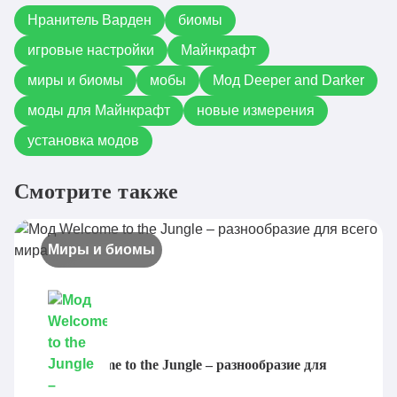
1.20.4
Скачать
1.20.4-1.3.0.jar
Hранитель Варден
биомы
deeperdarker-fabric-
игровые настройки
Майнкрафт
1.20.1
Скачать
1.20-1.3.0.jar
миры и биомы
мобы
Мод Deeper and Darker
deeperdarker-neoforge-
моды для Майнкрафт
новые измерения
1.21.1
Скачать
1.21-1.3.0.jar
установка модов
deeperdarker-forge-
1.20.1
Скачать
1.20.1-1.3.0.jar
Смотрите также
deeperdarker-fabric-
1.20.4
Скачать
1.20.4-1.2.6.jar
Миры и биомы
deeperdarker-fabric-
1.20.2
Скачать
1.20.2-1.2.6.jar
deeperdarker-fabric-
1.20.1
Скачать
1.20-1.2.6.jar
deeperdarker-fabric-
Мод Welcome to the Jungle – разнообразие для
1.20.2
Скачать
всего мира
1.20.2-1.2.5.jar