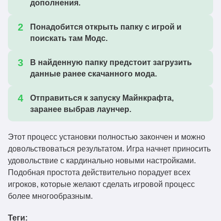
дополнения.
deeperdarker-fabric-
1.21.1
Скачать
Понадобится открыть папку с игрой и
1.21-1.3.2.jar
поискать там Модс.
deeperdarker-fabric-
1.20.4
Скачать
1.20.4-1.3.2.jar
В найденную папку предстоит загрузить
deeperdarker-fabric-
данные ранее скачанного мода.
1.20.1
Скачать
1.20-1.3.2.jar
Отправиться к запуску Майнкрафта,
deeperdarker-fabric-
1.21.1
заранее выбрав лаунчер.
Скачать
1.21-1.3.1.jar
deeperdarker-fabric-
Этот процесс установки полностью закончен и можно
1.20.4
Скачать
1.20.4-1.3.1.jar
довольствоваться результатом. Игра начнет приносить
удовольствие с кардинально новыми настройками.
deeperdarker-fabric-
1.20.1
Скачать
Подобная простота действительно порадует всех
1.20-1.3.1.jar
игроков, которые желают сделать игровой процесс
deeperdarker-fabric-
более многообразным.
1.21.1
Скачать
1.21-1.3.0.jar
Теги:
deeperdarker-fabric-