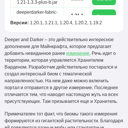
1.21-1.3.3-plus-b.jar
deeperdarker-fabric-
1.21.1
Скачать
1.21-1.3.3-plus-a.jar
Версии:
1.20.1, 1.21.1, 1.20.4, 1.20.2, 1.19.2
deeperdarker-fabric-
1.21.1
Скачать
1.21-1.3.3-plus.jar
Deeper and Darker – это действительно интересное
deeperdarker-fabric-
дополнение для Майнкрафта, которое предлагает
1.20.1
Скачать
1.20-1.3.3-plus.jar
добавить невиданное ранее
измерение
. Речь идет о
территории, которая управляется Хранителем
deeperdarker-fabric-
1.21.1
Скачать
Варденом. Разработчик действительно постарался и
1.21-1.3.3.jar
создал интересный биом с тематической
deeperdarker-fabric-
направленностью. На нем даже можно включить
1.20.4
Скачать
1.20.4-1.3.3.jar
портал и отправится в другое измерение. Последнее
отличается тем, что наводит настоящую жуть на всех
deeperdarker-fabric-
1.20.1
Скачать
присутствующих. Там призывается еще и Хранитель.
1.20-1.3.3.jar
deeperdarker-neoforge-
Примечателен тот факт, что биомы такого измерения
1.21.1
Скачать
1.21-1.3.4.jar
формируются из гигантской растительности. Благодаря
ей появляются разные мобы или стандартные