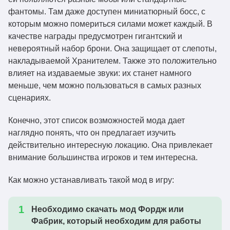
deeperdarker-neoforge-
1.21.1
Скачать
фантомы. Там даже доступен миниатюрный босс, с
1.21-1.3.3.jar
которым можно помериться силами может каждый. В
deeperdarker-forge-
качестве награды предусмотрен гигантский и
1.20.1
Скачать
1.20.1-1.3.3.jar
невероятный набор брони. Она защищает от слепоты,
накладываемой Хранителем. Также это положительно
deeperdarker-neoforge-
1.21.1
Скачать
влияет на издаваемые звуки: их станет намного
1.21-1.3.2.jar
меньше, чем можно пользоваться в самых разных
deeperdarker-forge-
сценариях.
1.20.1
Скачать
1.20.1-1.3.2.jar
Конечно, этот список возможностей мода дает
deeperdarker-fabric-
1.21.1
Скачать
наглядно понять, что он предлагает изучить
1.21-1.3.2.1.jar
действительно интересную локацию. Она привлекает
deeperdarker-fabric-
внимание большинства игроков и тем интересна.
1.20.4
Скачать
1.20.4-1.3.2.1.jar
Как можно устанавливать такой мод в игру:
deeperdarker-fabric-
1.20.1
Скачать
1.20-1.3.2.1.jar
Необходимо скачать мод Фордж или
deeperdarker-forge-
Фабрик, который необходим для работы
1.20.1
Скачать
1.20.1-1.3.1.jar