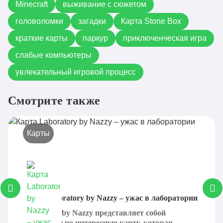
Minecraft
выживание с сюжетом
головоломки
загадки
Карта Stone Box
краткие карты
паркур
приключенческая игра
слабые компьютеры
увлекательный игровой процесс
Смотрите также
Карты
Карта Laboratory by Nazzy – ужас в лаборатории
Laboratory by Nazzy представляет собой
действительно интересную карту, которая