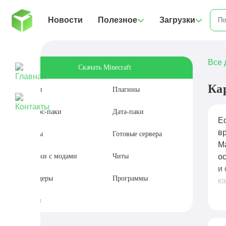
Новости
Полезное
Загрузки
Все 
Скачать Minecraft
Ка
Моды
Плагины
Ресурс-паки
Дата-паки
Е
в
Карты
Готовые сервера
М
Сборки с модами
Читы
о
и
Шейдеры
Программы
ка
п
Сиды
к
ко