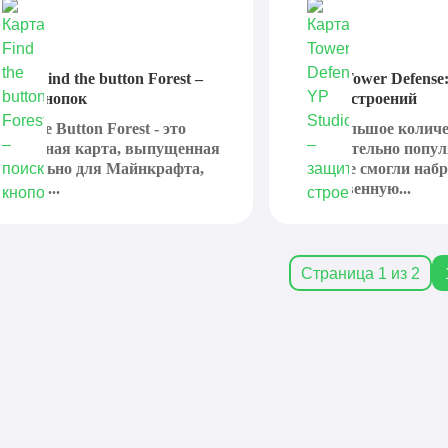
арта Find the button Forest –
Карта Tower Defense:
оиск кнопок
защита строений
ind The Button Forest - это
Есть большое колич
нтересная карта, выпущенная
действительно попул
пециально для Майнкрафта,
которые смогли наб
оторая...
существенную...
Страница 1 из 2