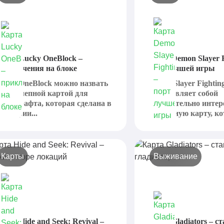
арта Lucky OneBlock –
Карта Demon Slayer F
риключения на блоке
порт лучшей игры
ucky OneBlock можно назвать
Demon Slayer Fightin
еликолепной картой для
представляет собой
айнкрафта, которая сделана в
действительно интер
атегории...
необычную карту, кот
Карты
Выживание
арта Hide and Seek: Revival –
Карта Gladiators – с