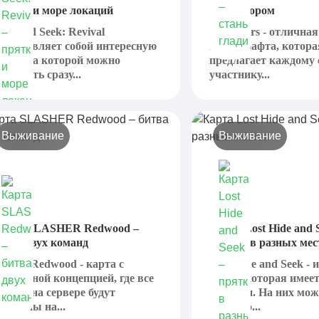
рятки и море локаций
гладиатором
ide and Seek: Revival
Gladiators - отлична
редставляет собой интересную
Майнкрафта, котора
арту, на которой можно
предлагает каждому 
стретить сразу...
участнику...
Выживание
Выживание
арта SLASHER Redwood –
Карта Lost Hide and 
итва двух команд
прятки в разных мес
lasher Redwood - карта с
Lost Hide and Seek -
нтересной концепцией, где все
карта, которая имеет
гроки на сервере будут
локации. На них мо
оделены на...
отлично...