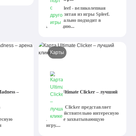
JustASpleef - великолепная
карта, взятая из игры Spleef.
Она идеально подходит в
концепцию...
Карты
Madness –
Карта Ultimate Clicker – лучший
кликер
s
Ultimate Clicker представляет
собой действительно интересную
ресную
и крайне захватывающую
я
игру....