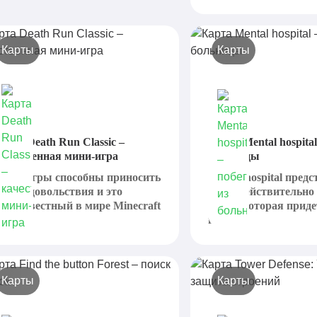
Карты
Карты
арта Death Run Classic –
Карта Mental hospital
ачественная мини-игра
больницы
ини-игры способны приносить
Mental hospital пред
ассу удовольствия и это
собой действительн
бщеизвестный в мире Minecraft
карту, которая приде
акт....
вкусу...
Карты
Карты