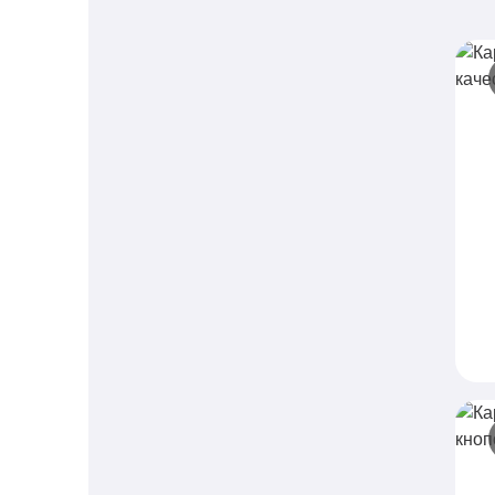
К
к
М
м
о
ф