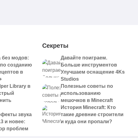
Секреты
 без модов:
Давайте поиграем.
 по созданию
Больше инструментов
ецептов в
Улучшаем оснащение 4Ks
+
Studios
per Library в
Полезные советы по
ыстрый
использованию
анить
мешочков в Minecraft
История Minecraft: Кто
ефекты звука
такие древние строители
13 и новее:
и куда они пропали?
ор проблем