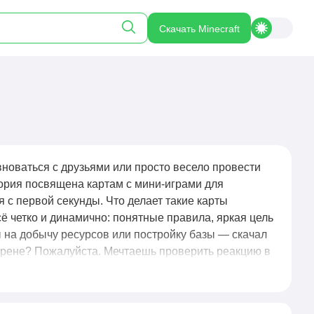
Скачать Minecraft
новаться с друзьями или просто весело провести
гория посвящена картам с мини-играми для
с первой секунды. Что делает такие карты
ё четко и динамично: понятные правила, яркая цель
 на добычу ресурсов или постройку базы — скачал
на арене? Пожалуйста. Мечтаешь проверить реакцию в
оломки или веселые прятки? Выбирай любой жанр —
еств мини-игр — они отлично подходят для
роли и покажите, на что вы способны. Многие карты