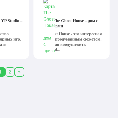
 YP Studio –
Карта The Ghost House – дом с
призраками
ество
TheGhost House - это интересная
ярных игр,
карта с продуманным сюжетом,
рать
способная воодушевить
каждого!...
1
2
»