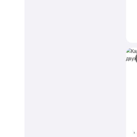
п
H
п
к
в
К
б
S
и
и
п