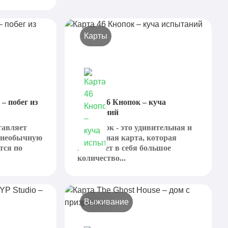
Карты
 – побег из
Карта 46 Кнопок – куча
испытаний
ставляет
46 кнопок - это удивительная и
о необычную
интересная карта, которая
тся по
включает в себя большое
количество...
Выживание