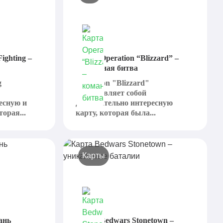
ighting –
Карта Operation “Blizzard” –
командная битва
g
Operation "Blizzard"
представляет собой
есную и
действительно интересную
орая...
карту, которая была...
Карты
тань
Карта Bedwars Stonetown –