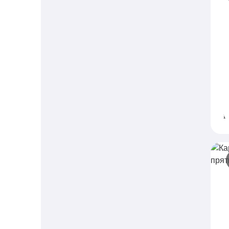
К
п
L
в
М
к
К