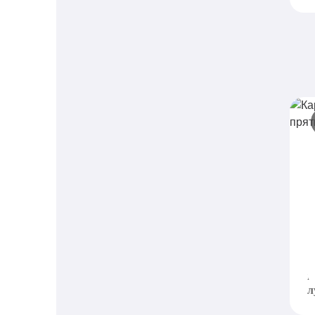
К
п
D
и
к
л