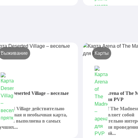
Выживание
Карты
арта Deserted Village – веселые
Карта Arena of The 
рятки
арена для PVP
eserted Village действительно
Arena of The Madnes
нтересная и необычная карта,
представляет собой
оторая выполнена в самых
действительно инте
учших...
арену для проведени
сражений...