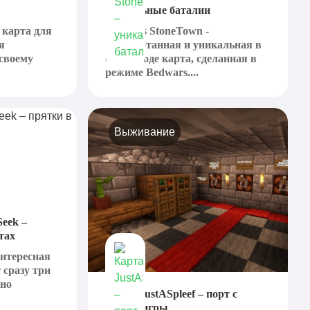
уникальные баталии
я карта для
Bedwars StoneTown -
я
проработанная и уникальная в
своему
своем роде карта, сделанная в
режиме Bedwars....
Выживание
Seek –
тах
 интересная
 сразу три
жно
Карта JustASpleef – порт с
другой игры