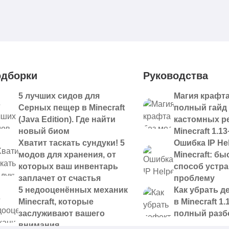
дборки
Руководства
5 лучших сидов для
Магия крафта
Серных пещер в Minecraft
полный гайд
(Java Edition). Где найти
кастомных р
новый биом
Minecraft 1.13
Хватит таскать сундуки! 5
Ошибка IP Hel
модов для хранения, от
Minecraft: б
которых ваш инвентарь
способ устр
заплачет от счастья
проблему
5 недооценённых механик
Как убрать д
Minecraft, которые
в Minecraft 1.
заслуживают вашего
полный разб
внимания