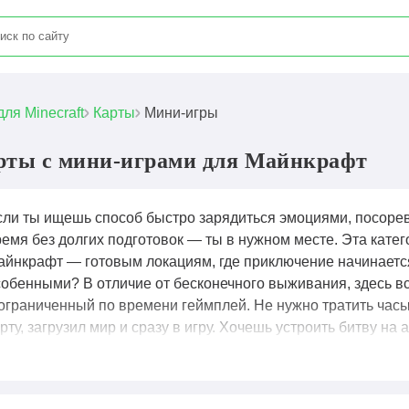
для Minecraft
Карты
Мини-игры
рты с мини-играми для Майнкрафт
сли ты ищешь способ быстро зарядиться эмоциями, посорев
ремя без долгих подготовок — ты в нужном месте. Эта кате
айнкрафт — готовым локациям, где приключение начинается 
собенными? В отличие от бесконечного выживания, здесь вс
 ограниченный по времени геймплей. Не нужно тратить часы
рту, загрузил мир и сразу в игру. Хочешь устроить битву 
аркур-марафоне? Легко. Предпочитаешь хитроумные голов
оллекция обновляется регулярно. Одно из главных преимущ
мпании. Пригласи друга по голосовой связи, распределите 