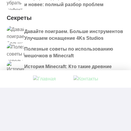
и новее: полный разбор проблем
Секреты
Давайте поиграем. Больше инструментов
Улучшаем оснащение 4Ks Studios
Полезные советы по использованию
мешочков в Minecraft
История Minecraft: Кто такие древние
строители и куда они пропали?
© 2021 - 2026. Все материалы, размещенные на
сайте и доступные для скачивания, предоставляются
в ознакомительных целях.
Политика в отношении обработки персональных
данных
|
Правообладателям
|
Контакты