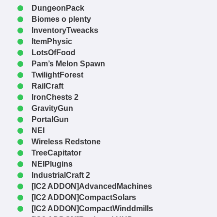
DungeonPack
Biomes o plenty
InventoryTweacks
ItemPhysic
LotsOfFood
Pam’s Melon Spawn
TwilightForest
RailCraft
IronChests 2
GravityGun
PortalGun
NEI
Wireless Redstone
TreeCapitator
NEIPlugins
IndustrialCraft 2
[IC2 ADDON]AdvancedMachines
[IC2 ADDON]CompactSolars
[IC2 ADDON]CompactWinddmills