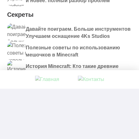
и новее: полный разбор проблем
Секреты
Давайте поиграем. Больше инструментов
Улучшаем оснащение 4Ks Studios
Полезные советы по использованию
мешочков в Minecraft
История Minecraft: Кто такие древние
строители и куда они пропали?
© 2021 - 2026. Все материалы, размещенные на
сайте и доступные для скачивания, предоставляются
в ознакомительных целях.
Политика в отношении обработки персональных
данных
|
Правообладателям
|
Контакты