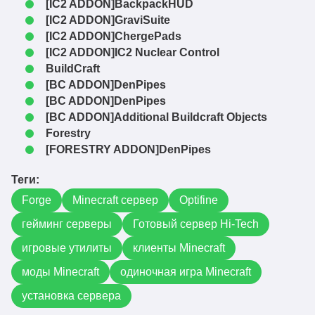
[IC2 ADDON]BackpackHUD
[IC2 ADDON]GraviSuite
[IC2 ADDON]ChergePads
[IC2 ADDON]IC2 Nuclear Control
BuildCraft
[BC ADDON]DenPipes
[BC ADDON]DenPipes
[BC ADDON]Additional Buildcraft Objects
Forestry
[FORESTRY ADDON]DenPipes
Теги:
Forge
Minecraft сервер
Optifine
гейминг серверы
Готовый сервер Hi-Tech
игровые утилиты
клиенты Minecraft
моды Minecraft
одиночная игра Minecraft
установка сервера