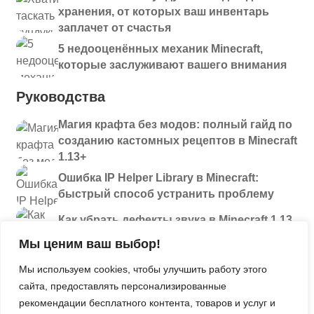
хранения, от которых ваш инвентарь
заплачет от счастья
5 недооценённых механик Minecraft,
которые заслуживают вашего внимания
Руководства
Магия крафта без модов: полный гайд по
созданию кастомных рецептов в Minecraft
1.13+
Ошибка IP Helper Library в Minecraft:
быстрый способ устранить проблему
Как убрать дефекты звука в Minecraft 1.13
и новее: полный разбор проблем
Мы ценим ваш выбор!
Секреты
Мы используем cookies, чтобы улучшить работу этого
сайта, предоставлять персонализированные
Давайте поиграем. Больше инструментов
рекомендации бесплатного контента, товаров и услуг и