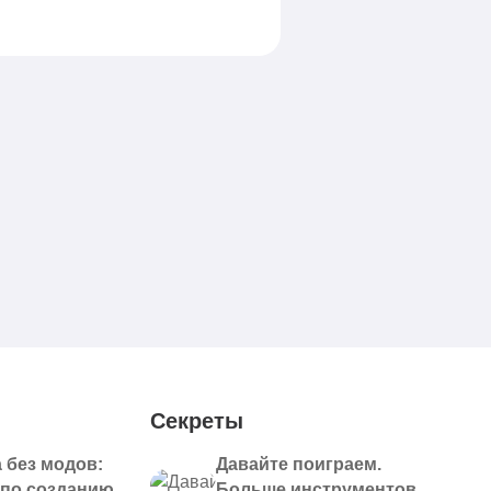
Каждый игрок Minecraf
Секреты
 без модов:
Давайте поиграем.
 по созданию
Больше инструментов