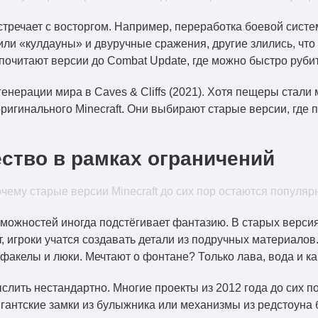
тречает с восторгом. Например, переработка боевой систем
лили «кулдауны» и двуручные сражения, другие злились, чт
почитают версии до Combat Update, где можно быстро рубит
нерации мира в Caves & Cliffs (2021). Хотя пещеры стали
оригинального Minecraft. Они выбирают старые версии, где
ество в рамках ограничений
зможностей иногда подстёгивает фантазию. В старых версия
, игроки учатся создавать детали из подручных материалов
факелы и люки. Мечтают о фонтане? Только лава, вода и к
слить нестандартно. Многие проекты из 2012 года до сих 
гантские замки из булыжника или механизмы из редстоуна б