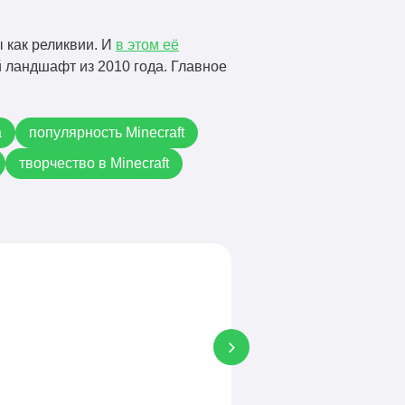
ы как реликвии. И
в этом её
й ландшафт из 2010 года. Главное
а
популярность Minecraft
творчество в Minecraft
Полезные статьи
Генератор вечного дня