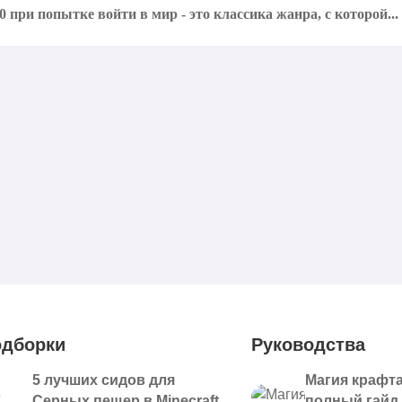
0 при попытке войти в мир - это классика жанра, с которой...
дборки
Руководства
5 лучших сидов для
Магия крафта
Серных пещер в Minecraft
полный гайд