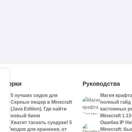
дборки
Руководства
5 лучших сидов для
Магия крафта
Серных пещер в Minecraft
полный гайд
(Java Edition). Где найти
кастомных р
новый биом
Minecraft 1.13
Хватит таскать сундуки! 5
Ошибка IP Hel
модов для хранения, от
Minecraft: б