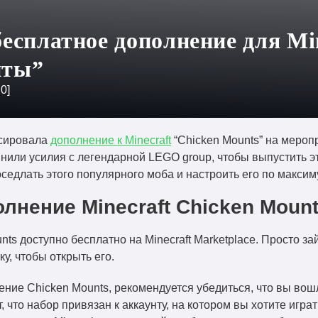
есплатное дополнение для Mi
нты”
:
0
]
нсировала
дополнение к Minecraft
“Chicken Mounts” на меропр
нили усилия с легендарной LEGO group, чтобы выпустить э
едлать этого популярного моба и настроить его по максим
лнение Minecraft Chicken Moun
nts доступно бесплатно на Minecraft Marketplace. Просто з
у, чтобы открыть его.
ние Chicken Mounts, рекомендуется убедиться, что вы вошл
, что набор привязан к аккаунту, на котором вы хотите играть