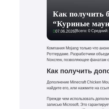
Как получить б
“Куриные мау
[Всего:
0
Средний
07.06.2026
Компания Mojang только что ано
Роттердаме. Разработчики объеди
Noxcrew, позволяющее фанатам ос
Как получить допо
Дополнение Minecraft Chicken Mou
найдите его, или нажмите на ссылк
Прежде чем использовать дополне
записью Microsoft. Это гарантирует