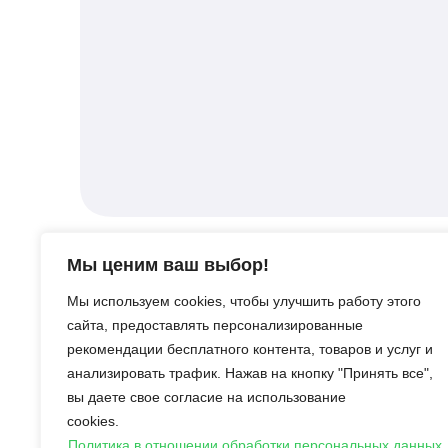
Мы ценим ваш выбор!
Новости
По
Мы используем cookies, чтобы улучшить работу этого
Соревнования
сайта, предоставлять персонализированные
сообщества Chaos Cubed
рекомендации бесплатного контента, товаров и услуг и
в Майнкрафте: сроки,
анализировать трафик. Нажав на кнопку "Принять все",
цели и награды
вы даете свое согласие на использование
Как получить
cookies.
музыкальный диск
Политика в отношении обработки персональных данных