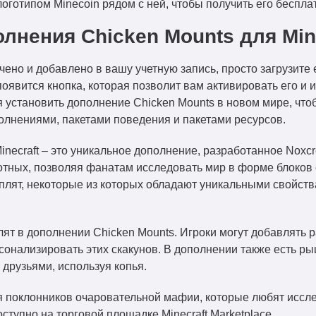
логотипом Minecoin рядом с ней, чтобы получить его беспла
лнения Chicken Mounts для Min
чено и добавлено в вашу учетную запись, просто загрузите
появится кнопка, которая позволит вам активировать его и и
я установить дополнение Chicken Mounts в новом мире, чт
лнениями, пакетами поведения и пакетами ресурсов.
inecraft – это уникальное дополнение, разработанное Noxc
отных, позволяя фанатам исследовать мир в форме блоков
плят, некоторые из которых обладают уникальными свойств
ят в дополнении Chicken Mounts. Игроки могут добавлять р
сонализировать этих скакунов. В дополнении также есть ры
 друзьями, используя копья.
я поклонников очаровательной мафии, которые любят иссле
тупно на торговой площадке Minecraft Marketplace.