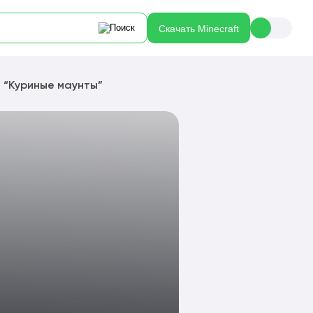
Скачать Minecraft
t “Куриные маунты”