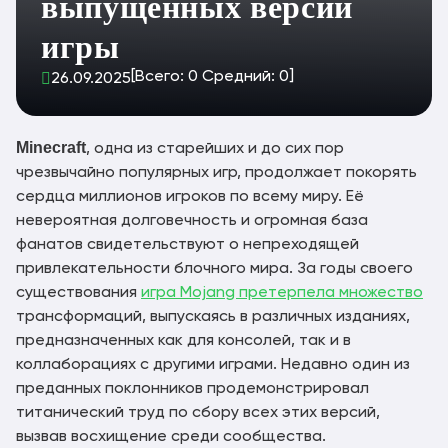
выпущенных версий
игры
[Всего:
0
Средний:
0
]
26.09.2025
Minecraft
, одна из старейших и до сих пор
чрезвычайно популярных игр, продолжает покорять
сердца миллионов игроков по всему миру. Её
невероятная долговечность и огромная база
фанатов свидетельствуют о непреходящей
привлекательности блочного мира. За годы своего
существования
игра Mojang претерпела множество
трансформаций, выпускаясь в различных изданиях,
предназначенных как для консолей, так и в
коллаборациях с другими играми. Недавно один из
преданных поклонников продемонстрировал
титанический труд по сбору всех этих версий,
вызвав восхищение среди сообщества.