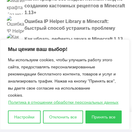
созданию кастомных рецептов в Minecraft
1.13+
Ошибка IP Helper Library в Minecraft:
быстрый способ устранить проблему
Как убрать дефекты звука в Minecraft 1.13
и новее: полный разбор проблем
Мы ценим ваш выбор!
Секреты
Мы используем cookies, чтобы улучшить работу этого
сайта, предоставлять персонализированные
Давайте поиграем. Больше инструментов
рекомендации бесплатного контента, товаров и услуг и
Улучшаем оснащение 4Ks Studios
анализировать трафик. Нажав на кнопку "Принять все",
вы даете свое согласие на использование
Полезные советы по использованию
cookies.
мешочков в Minecraft
Политика в отношении обработки персональных данных
История Minecraft: Кто такие древние
строители и куда они пропали?
Настройки
Отклонить все
Принять все