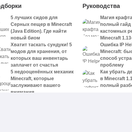
дборки
Руководства
5 лучших сидов для
Магия крафта
Серных пещер в Minecraft
полный гайд
(Java Edition). Где найти
кастомных р
новый биом
Minecraft 1.13
Хватит таскать сундуки! 5
Ошибка IP Hel
модов для хранения, от
Minecraft: б
которых ваш инвентарь
способ устр
заплачет от счастья
проблему
5 недооценённых механик
Как убрать д
Minecraft, которые
в Minecraft 1.
заслуживают вашего
полный разб
внимания
 доступные для скачивания,