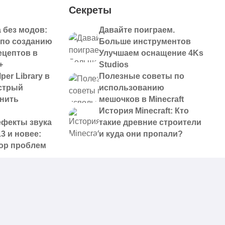
Секреты
 без модов:
Давайте поиграем.
 по созданию
Больше инструментов
ецептов в
Улучшаем оснащение 4Ks
+
Studios
per Library в
Полезные советы по
ыстрый
использованию
анить
мешочков в Minecraft
История Minecraft: Кто
ефекты звука
такие древние строители
13 и новее:
и куда они пропали?
ор проблем