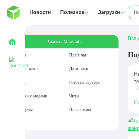
Новости
Полезное
Загрузки
Все 
Скачать Minecraft
По
Моды
Плагины
Ресурс-паки
Дата-паки
Н
т
Карты
Готовые сервера
л
Сборки с модами
Читы
П
Шейдеры
Программы
Сиды