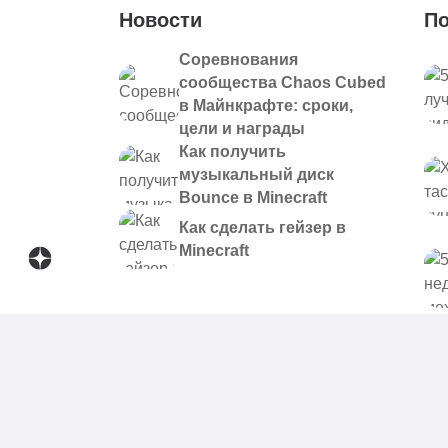
Новости
По
Соревнования
сообщества Chaos Cubed
в Майнкрафте: сроки,
цели и награды
Как получить
музыкальный диск
Bounce в Minecraft
Как сделать гейзер в
Minecraft
© 2021 - 2026. Все материалы, размещенные на сайте и
предоставляются в ознакомительных целях.