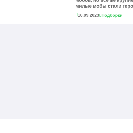
мобов, но все же крупн
милые мобы стали героя
10.09.2023
Подборки