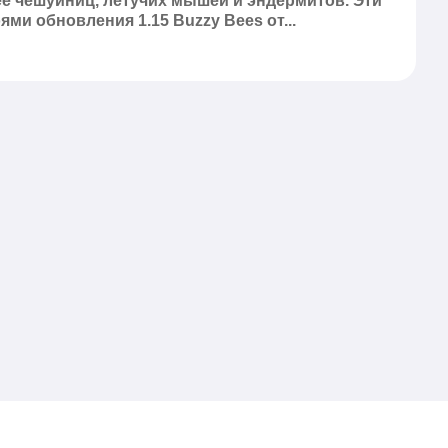
ее чешуйниц, летучих мышей и эндермитов. Эти
ми обновления 1.15 Buzzy Bees от...