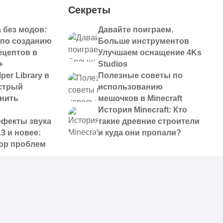
Секреты
 без модов:
Давайте поиграем.
 по созданию
Больше инструментов
ецептов в
Улучшаем оснащение 4Ks
+
Studios
per Library в
Полезные советы по
ыстрый
использованию
анить
мешочков в Minecraft
История Minecraft: Кто
ефекты звука
такие древние строители
13 и новее:
и куда они пропали?
ор проблем