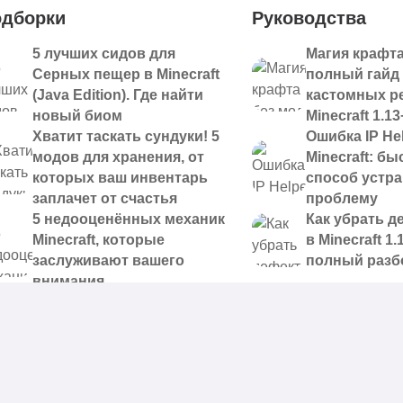
дборки
Руководства
5 лучших сидов для
Магия крафта
Серных пещер в Minecraft
полный гайд
(Java Edition). Где найти
кастомных р
новый биом
Minecraft 1.13
Хватит таскать сундуки! 5
Ошибка IP Hel
модов для хранения, от
Minecraft: б
которых ваш инвентарь
способ устр
заплачет от счастья
проблему
5 недооценённых механик
Как убрать д
Minecraft, которые
в Minecraft 1.
заслуживают вашего
полный разб
внимания
 доступные для скачивания,