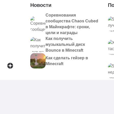
Новости
По
Соревнования
сообщества Chaos Cubed
в Майнкрафте: сроки,
цели и награды
Как получить
музыкальный диск
Bounce в Minecraft
Как сделать гейзер в
Minecraft
© 2021 - 2026. Все материалы, размещенные на сайте и
предоставляются в ознакомительных целях.