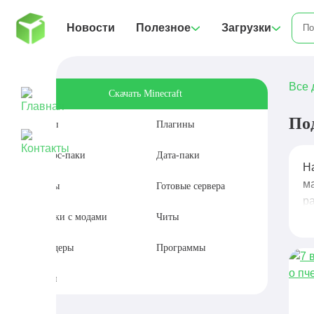
Новости
Полезное
Загрузки
Все 
Скачать Minecraft
По
Моды
Плагины
Ресурс-паки
Дата-паки
Н
м
Карты
Готовые сервера
р
Сборки с модами
Читы
Шейдеры
Программы
Сиды