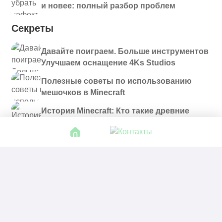
и новее: полный разбор проблем
Секреты
Давайте поиграем. Больше инструментов
Улучшаем оснащение 4Ks Studios
Полезные советы по использованию
мешочков в Minecraft
История Minecraft: Кто такие древние
строители и куда они пропали?
© 2021 - 2026. Все материалы, размещенные на
сайте и доступные для скачивания, предоставляются
в ознакомительных целях.
Политика в отношении обработки персональных
данных
|
Правообладателям
|
Контакты