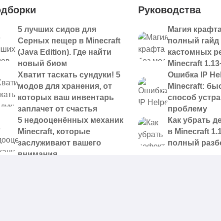
дборки
Руководства
5 лучших сидов для
Магия крафта
Серных пещер в Minecraft
полный гайд
(Java Edition). Где найти
кастомных р
новый биом
Minecraft 1.13
Хватит таскать сундуки! 5
Ошибка IP Hel
модов для хранения, от
Minecraft: б
которых ваш инвентарь
способ устр
заплачет от счастья
проблему
5 недооценённых механик
Как убрать д
Minecraft, которые
в Minecraft 1.
заслуживают вашего
полный разб
внимания
 доступные для скачивания,