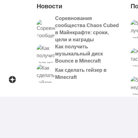
Новости
По
Соревнования
сообщества Chaos Cubed
в Майнкрафте: сроки,
цели и награды
Как получить
музыкальный диск
Bounce в Minecraft
Как сделать гейзер в
Minecraft
© 2021 - 2026. Все материалы, размещенные на сайте и
предоставляются в ознакомительных целях.