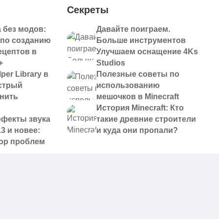
Секреты
 без модов:
Давайте поиграем.
 по созданию
Больше инструментов
ецептов в
Улучшаем оснащение 4Ks
+
Studios
per Library в
Полезные советы по
ыстрый
использованию
анить
мешочков в Minecraft
История Minecraft: Кто
ефекты звука
такие древние строители
13 и новее:
и куда они пропали?
ор проблем