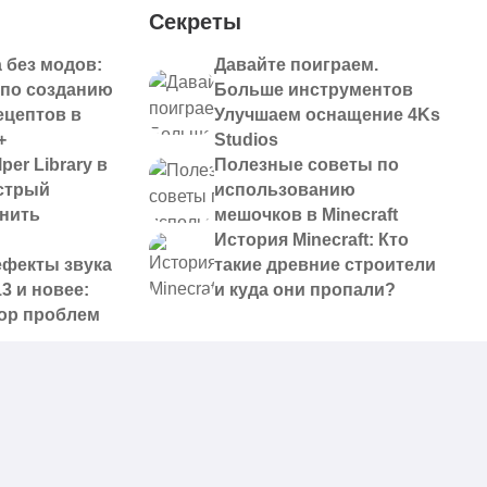
Секреты
 без модов:
Давайте поиграем.
 по созданию
Больше инструментов
ецептов в
Улучшаем оснащение 4Ks
+
Studios
per Library в
Полезные советы по
ыстрый
использованию
анить
мешочков в Minecraft
История Minecraft: Кто
ефекты звука
такие древние строители
13 и новее:
и куда они пропали?
ор проблем