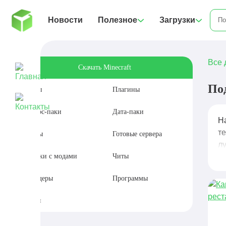
Новости
Полезное
Загрузки
Все 
Скачать Minecraft
По
Моды
Плагины
Ресурс-паки
Дата-паки
Н
т
Карты
Готовые сервера
л
Сборки с модами
Читы
Шейдеры
Программы
Сиды