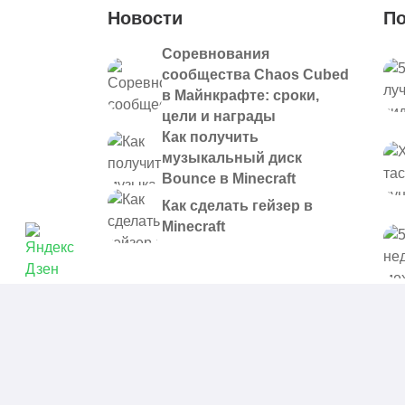
Новости
По
Соревнования
сообщества Chaos Cubed
в Майнкрафте: сроки,
цели и награды
Как получить
музыкальный диск
Bounce в Minecraft
Как сделать гейзер в
Minecraft
© 2021 - 2026. Все материалы, размещенные на сайте и
предоставляются в ознакомительных целях.