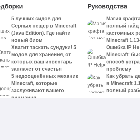
дборки
Руководства
5 лучших сидов для
Магия крафта
Серных пещер в Minecraft
полный гайд
(Java Edition). Где найти
кастомных р
новый биом
Minecraft 1.13
Хватит таскать сундуки! 5
Ошибка IP Hel
модов для хранения, от
Minecraft: б
которых ваш инвентарь
способ устр
заплачет от счастья
проблему
5 недооценённых механик
Как убрать д
Minecraft, которые
в Minecraft 1.
заслуживают вашего
полный разб
внимания
 доступные для скачивания,