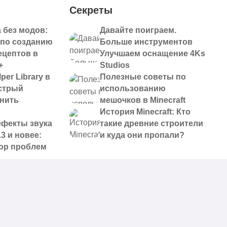
Секреты
 без модов:
Давайте поиграем.
 по созданию
Больше инструментов
ецептов в
Улучшаем оснащение 4Ks
+
Studios
per Library в
Полезные советы по
ыстрый
использованию
анить
мешочков в Minecraft
История Minecraft: Кто
ефекты звука
такие древние строители
13 и новее:
и куда они пропали?
ор проблем