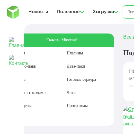
Новости
Полезное
Загрузки
Все 
Скачать Minecraft
По
Моды
Плагины
Ресурс-паки
Дата-паки
Н
м
Карты
Готовые сервера
р
Сборки с модами
Читы
Шейдеры
Программы
Сиды