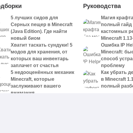
дборки
Руководства
5 лучших сидов для
Магия крафта
Серных пещер в Minecraft
полный гайд
(Java Edition). Где найти
кастомных р
новый биом
Minecraft 1.13
Хватит таскать сундуки! 5
Ошибка IP Hel
модов для хранения, от
Minecraft: б
которых ваш инвентарь
способ устр
заплачет от счастья
проблему
5 недооценённых механик
Как убрать д
Minecraft, которые
в Minecraft 1.
заслуживают вашего
полный разб
внимания
 доступные для скачивания,