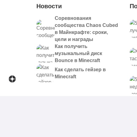
Новости
По
Соревнования
сообщества Chaos Cubed
в Майнкрафте: сроки,
цели и награды
Как получить
музыкальный диск
Bounce в Minecraft
Как сделать гейзер в
Minecraft
© 2021 - 2026. Все материалы, размещенные на сайте и
предоставляются в ознакомительных целях.