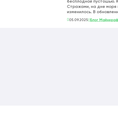
бесплодной пустошью. 
Стражами, на дне моря в
изменилось. В обновлени
05.09.2025
Блог Майнкра