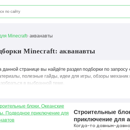
для Minecraft
акванавты
дборки Minecraft: акванавты
а данной странице вы найдёте раздел подборки по запросу 
атериалы, полезные гайды, идеи для игры, обзоры механик 
азобраться в выбранной теме.
Строительные блок
приключение для а
Когда-то давным-давно