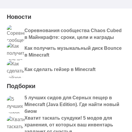
1.6.10+1.21.4.jar
vanish-
Новости
1.21.1
Скачать
1.6.10+1.21.1.jar
Соревнования сообщества Chaos Cubed
vanish-
26.1.2
Скачать
в Майнкрафте: сроки, цели и награды
1.6.9+26.1.2.jar
vanish-
Как получить музыкальный диск Bounce
1.21.11
Скачать
1.6.9+1.21.11.jar
в Minecraft
vanish-
1.21.10
Как сделать гейзер в Minecraft
Скачать
1.6.9+1.21.10.jar
vanish-
Подборки
1.21.9
Скачать
1.6.9+1.21.9.jar
5 лучших сидов для Серных пещер в
vanish-
1.21.8
Скачать
Minecraft (Java Edition). Где найти новый
1.6.9+1.21.8.jar
биом
vanish-
Хватит таскать сундуки! 5 модов для
1.21.5
Скачать
1.6.9+1.21.5.jar
хранения, от которых ваш инвентарь
заплачет от счастья