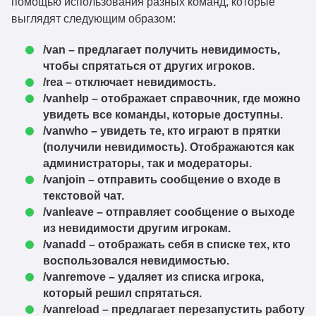
помощью использования разных команд, которые
vanish-
1.21.8
Скачать
выглядят следующим образом:
1.6.14+1.21.8.jar
vanish-
/van – предлагает получить невидимость,
1.21.5
Скачать
1.6.14+1.21.5.jar
чтобы спрятаться от других игроков.
/rea – отключает невидимость.
vanish-
1.21.4
/vanhelp – отображает справочник, где можно
Скачать
1.6.14+1.21.4.jar
увидеть все команды, которые доступны.
vanish-
/vanwho – увидеть те, кто играют в прятки
1.21.1
Скачать
1.6.14+1.21.1.jar
(получили невидимость). Отображаются как
администраторы, так и модераторы.
vanish-
/vanjoin – отправить сообщение о входе в
1.21.11
Скачать
1.6.13+1.21.11.jar
текстовой чат.
/vanleave – отправляет сообщение о выходе
vanish-
26.2
Скачать
из невидимости другим игрокам.
1.6.12+26.2.jar
/vanadd – отображать себя в списке тех, кто
vanish-
воспользовался невидимостью.
26.1.2
Скачать
1.6.12+26.1.2.jar
/vanremove – удаляет из списка игрока,
который решил спрятаться.
vanish-
1.21.11
Скачать
/vanreload – предлагает перезапустить работу
1.6.12+1.21.11.jar