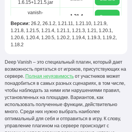
1.6.15+1.21.5.jar
vanish-
1.21.4
Скачать
1.6.15+1.21.4.jar
Версии:
26.2, 26.1.2, 1.21.11, 1.21.10, 1.21.9,
vanish-
1.21.8, 1.21.5, 1.21.4, 1.21.1, 1.21.3, 1.21, 1.20.1,
1.21.1
Скачать
1.6.15+1.21.1.jar
1.20.6, 1.20.4, 1.20.5, 1.20.2, 1.19.4, 1.19.3, 1.19.2,
1.18.2
vanish-
26.2
Скачать
1.6.14+26.2.jar
Deep Vanish – это специальный плагин, который дает
vanish-
26.1.2
Скачать
возможность прятаться от игроков, присутствующих на
1.6.14+26.1.2.jar
сервере.
Полная неуязвимость
от участников может
vanish-
понадобиться в самых разных сценариях, в том числе,
1.21.11
Скачать
1.6.14+1.21.11.jar
чтобы наблюдать за ними или нарушениями правил,
установленных на площадке. Вариантов, как
vanish-
1.21.10
Скачать
использовать полученные функции, действительно
1.6.14+1.21.10.jar
много. Среди них нужно выбрать наиболее
vanish-
оптимальный для себя и отправиться в игру. К слову,
1.21.9
Скачать
1.6.14+1.21.9.jar
управление плагином на сервере происходит с