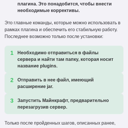
плагина. Это понадобится, чтобы внести
vanish-
необходимые коррективы.
1.21.10
Скачать
1.6.12+1.21.10.jar
Это главные команды, которые можно использовать в
vanish-
1.21.9
рамках плагина и обеспечить его стабильную работу.
Скачать
1.6.12+1.21.9.jar
Последнее возможно только после установки:
vanish-
1.21.8
Скачать
1.6.12+1.21.8.jar
Необходимо отправиться в файлы
сервера и найти там папку, которая носит
vanish-
1.21.5
Скачать
название plugins.
1.6.12+1.21.5.jar
vanish-
Отправить в нее файл, имеющий
1.21.4
Скачать
1.6.12+1.21.4.jar
расширение jar.
vanish-
1.21.1
Скачать
1.6.12+1.21.1.jar
Запустить Майнкрафт, предварительно
перезагрузив сервер.
vanish-1.6.11+26.2-
26.2
Скачать
rc-2.jar
Только после пройденных шагов, описанных ранее,
vanish-