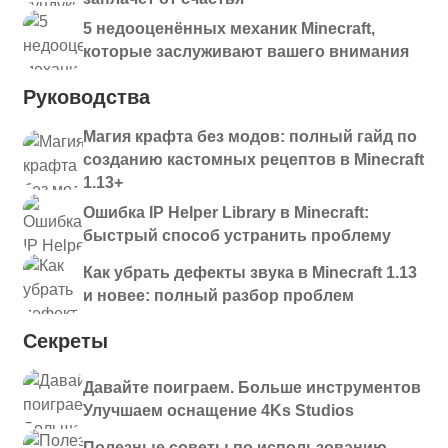
vanish-
1.21.4
Скачать
5 недооценённых механик Minecraft,
1.6.9+1.21.4.jar
которые заслуживают вашего внимания
vanish-
1.21.1
Скачать
1.6.9+1.21.1.jar
Руководства
Магия крафта без модов: полный гайд по
vanish-1.6.8+26.1.jar
26.1.2
Скачать
созданию кастомных рецептов в Minecraft
1.13+
vanish-
1.21.11
Скачать
1.6.8+1.21.11.jar
Ошибка IP Helper Library в Minecraft:
быстрый способ устранить проблему
vanish-
1.21.10
Скачать
1.6.8+1.21.10.jar
Как убрать дефекты звука в Minecraft 1.13
и новее: полный разбор проблем
vanish-
1.21.9
Скачать
1.6.8+1.21.9.jar
Секреты
vanish-
1.21.8
Скачать
1.6.8+1.21.8.jar
Давайте поиграем. Больше инструментов
Улучшаем оснащение 4Ks Studios
vanish-
1.21.5
Скачать
1.6.8+1.21.5.jar
Полезные советы по использованию