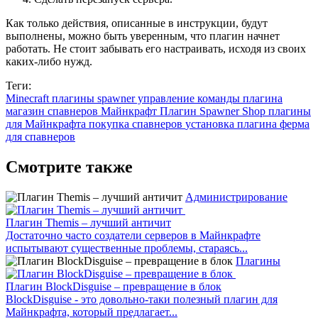
Как только действия, описанные в инструкции, будут
выполнены, можно быть уверенным, что плагин начнет
работать. Не стоит забывать его настраивать, исходя из своих
каких-либо нужд.
Теги:
Minecraft плагины
spawner управление
команды плагина
магазин спавнеров
Майнкрафт
Плагин Spawner Shop
плагины
для Майнкрафта
покупка спавнеров
установка плагина
ферма
для спавнеров
Смотрите также
Администрирование
Плагин Themis – лучший античит
Достаточно часто создатели серверов в Майнкрафте
испытывают существенные проблемы, стараясь...
Плагины
Плагин BlockDisguise – превращение в блок
BlockDisguise - это довольно-таки полезный плагин для
Майнкрафта, который предлагает...