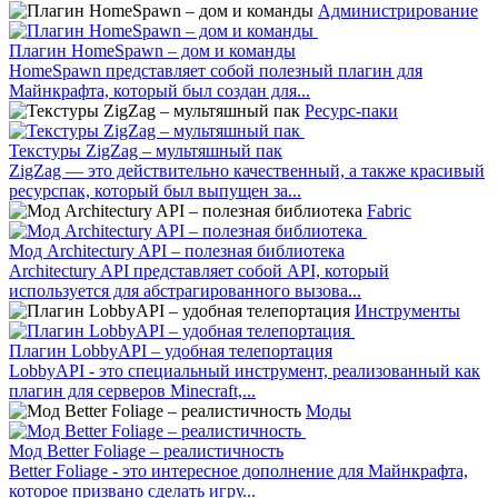
Администрирование
Плагин HomeSpawn – дом и команды
HomeSpawn представляет собой полезный плагин для
Майнкрафта, который был создан для...
Ресурс-паки
Текстуры ZigZag – мультяшный пак
ZigZag — это действительно качественный, а также красивый
ресурспак, который был выпущен за...
Fabric
Мод Architectury API – полезная библиотека
Architectury API представляет собой API, который
используется для абстрагированного вызова...
Инструменты
Плагин LobbyAPI – удобная телепортация
LobbyAPI - это специальный инструмент, реализованный как
плагин для серверов Minecraft,...
Моды
Мод Better Foliage – реалистичность
Better Foliage - это интересное дополнение для Майнкрафта,
которое призвано сделать игру...