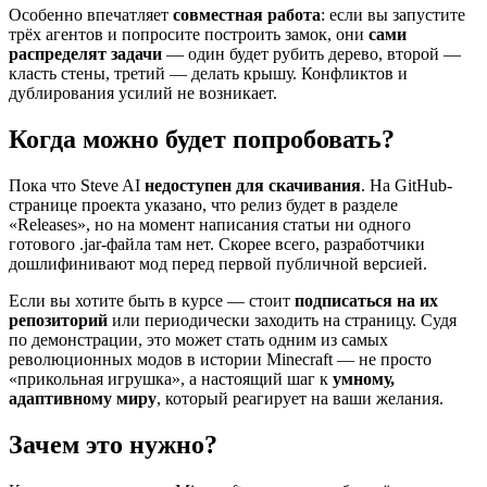
Особенно впечатляет
совместная работа
: если вы запустите
трёх агентов и попросите построить замок, они
сами
распределят задачи
— один будет рубить дерево, второй —
класть стены, третий — делать крышу. Конфликтов и
дублирования усилий не возникает.
Когда можно будет попробовать?
Пока что Steve AI
недоступен для скачивания
. На GitHub-
странице проекта указано, что релиз будет в разделе
«Releases», но на момент написания статьи ни одного
готового .jar-файла там нет. Скорее всего, разработчики
дошлифинивают мод перед первой публичной версией.
Если вы хотите быть в курсе — стоит
подписаться на их
репозиторий
или периодически заходить на страницу. Судя
по демонстрации, это может стать одним из самых
революционных модов в истории Minecraft — не просто
«прикольная игрушка», а настоящий шаг к
умному,
адаптивному миру
, который реагирует на ваши желания.
Зачем это нужно?