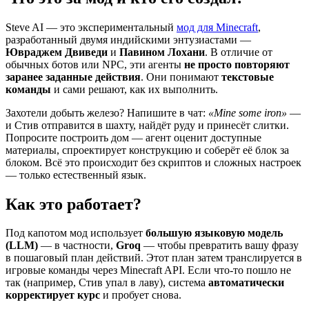
Steve AI — это экспериментальный
мод для Minecraft
,
разработанный двумя индийскими энтузиастами —
Ювраджем Двиведи
и
Павином Лохани
. В отличие от
обычных ботов или NPC, эти агенты
не просто повторяют
заранее заданные действия
. Они понимают
текстовые
команды
и сами решают, как их выполнить.
Захотели добыть железо? Напишите в чат:
«Mine some iron»
—
и Стив отправится в шахту, найдёт руду и принесёт слитки.
Попросите построить дом — агент оценит доступные
материалы, спроектирует конструкцию и соберёт её блок за
блоком. Всё это происходит без скриптов и сложных настроек
— только естественный язык.
Как это работает?
Под капотом мод использует
большую языковую модель
(LLM)
— в частности,
Groq
— чтобы превратить вашу фразу
в пошаговый план действий. Этот план затем транслируется в
игровые команды через Minecraft API. Если что-то пошло не
так (например, Стив упал в лаву), система
автоматически
корректирует курс
и пробует снова.