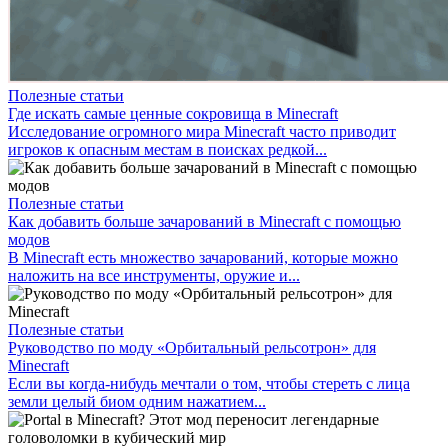
Полезные статьи
Где искать самые ценные сокровища в Minecraft
Исследование огромного мира Minecraft часто приводит
игроков к опасным местам в поисках редкой...
Полезные статьи
Как добавить больше зачарований в Minecraft с помощью
модов
В Minecraft есть множество зачарований, которые можно
наложить на все инструменты, оружие и...
Полезные статьи
Руководство по моду «Орбитальный рельсотрон» для
Minecraft
Если вы когда-нибудь мечтали о том, чтобы стереть с лица
земли целый биом одним нажатием...