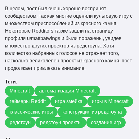
В целом, пост был очень хорошо воспринят
сообществом, так как многие оценили культовую игру с
множеством приспособлений из красного камня.
Некоторые Redditors также зашли на страницу
профиля u/mattbatwings и были поражены, увидев
множество других проектов из редстоуна. Хотя
количество набранных голосов не отражает того,
насколько великолепен проект из красного камня, пост
продолжает привлекать внимание.
Теги:
Minecraft
автоматизация Minecraft
геймеры Reddit
игра змейка
игры в Minecraft
классические игры
конструкция из редстоуна
редстоун
редстоун проекты
создание игр